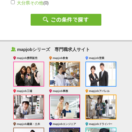
大分県その他
(0)
‰
mapjobシリーズ 専門職求人サイト
mapjob携帯販売
mapjob飲食
mapjob営業
mapjob工場
mapjob事務
mapjobアパレル
mapjob建築・土木
mapjobエンジニア
mapjobドライバー