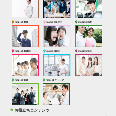
mapjob警備
mapjob保育士
mapjob介護
mapjob看護師
mapjob歯科
mapjob美容
mapjob派遣
mapjobキャリア
(
お役立ちコンテンツ