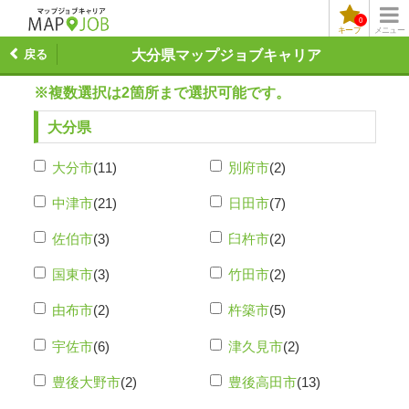
0
キープ
メニュー
戻る
大分県マップジョブキャリア
※複数選択は2箇所まで選択可能です。
大分県
大分市
(11)
別府市
(2)
中津市
(21)
日田市
(7)
佐伯市
(3)
臼杵市
(2)
国東市
(3)
竹田市
(2)
由布市
(2)
杵築市
(5)
宇佐市
(6)
津久見市
(2)
豊後大野市
(2)
豊後高田市
(13)