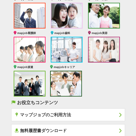
mapjob看護師
mapjob歯科
mapjob美容
mapjob派遣
mapjobキャリア
(
お役立ちコンテンツ
x
マップジョブのご利用方法
í
無料履歴書ダウンロード