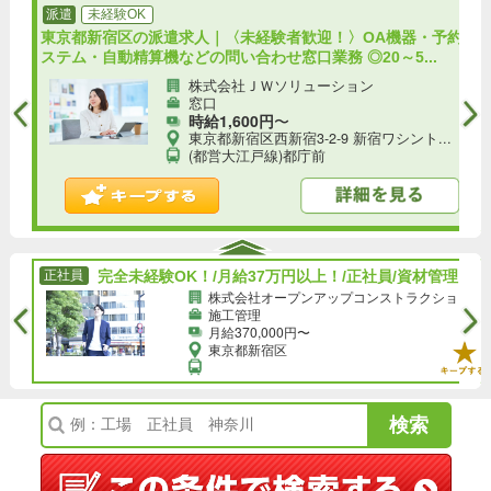
派遣
未経験OK
！土
東京都新宿区の派遣求人｜〈未経験者歓迎！〉OA機器・予約シ
ステム・自動精算機などの問い合わせ窓口業務 ◎20～5...
株式会社ＪＷソリューション
窓口
時給1,600円
〜
東京都新宿区西新宿3-2-9 新宿ワシント...
(都営大江戸線)都庁前
完全未経験OK！/月給37万円以上！/正社員/資材管理の事務サポート◎土日祝お休み！★スキルなしでも収入UP★/h
正社員
完全未経験OK！/月給37万円以上！/正社員/資材管理の事務サポート◎土日祝お休み！★スキルなしでも収入UP★/h
旧...
株式会社オープンアップコンストラクション（旧.
施工管理
月給370,000円〜
東京都新宿区