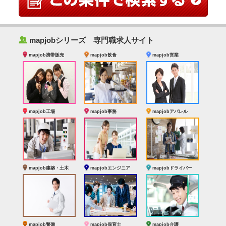
‰
mapjobシリーズ 専門職求人サイト
mapjob携帯販売
mapjob飲食
mapjob営業
mapjob工場
mapjob事務
mapjobアパレル
mapjob建築・土木
mapjobエンジニア
mapjobドライバー
mapjob警備
mapjob保育士
mapjob介護