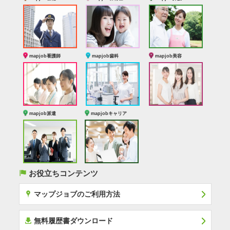
mapjob看護師
mapjob歯科
mapjob美容
mapjob派遣
mapjobキャリア
(
お役立ちコンテンツ
x
マップジョブのご利用方法
í
無料履歴書ダウンロード