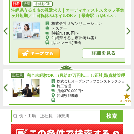
新着
派遣
未経験OK
タッ
沖縄県うるま市の派遣求人｜オーディオテストスタッフ募集＜2
ヶ月短期／土日祝休み/ネイルOK＞｜最寄駅：(ゆいレ...
株式会社ＪＷソリューション
テスター
時給1,100円
〜
沖縄県うるま市州崎14番1
(ゆいレール)旭橋
完全未経験OK！/月給37万円以上！/正社員/資材管理の事務サポート◎土日祝お休み！★スキルなしでも収入UP★/h
正社員
完全未経験OK！/月給37万円以上！/正社員/資材管理の事務サポート◎土日祝お休み！★スキルなしでも収入UP★/h
旧...
株式会社オープンアップコンストラクション（旧.
施工管理
月給370,000円〜
沖縄県那覇市