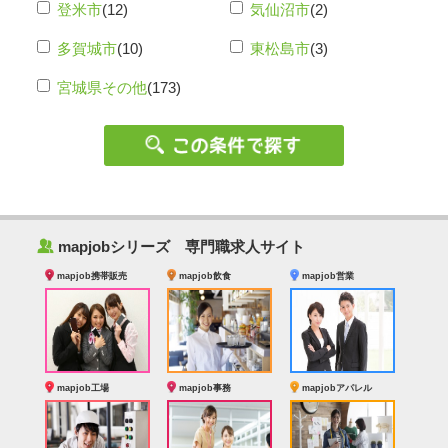
登米市
(12)
気仙沼市
(2)
多賀城市
(10)
東松島市
(3)
宮城県その他
(173)
‰
mapjobシリーズ 専門職求人サイト
mapjob携帯販売
mapjob飲食
mapjob営業
mapjob工場
mapjob事務
mapjobアパレル