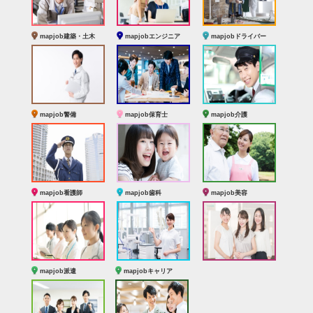
mapjob建築・土木
mapjobエンジニア
mapjobドライバー
mapjob警備
mapjob保育士
mapjob介護
mapjob看護師
mapjob歯科
mapjob美容
mapjob派遣
mapjobキャリア