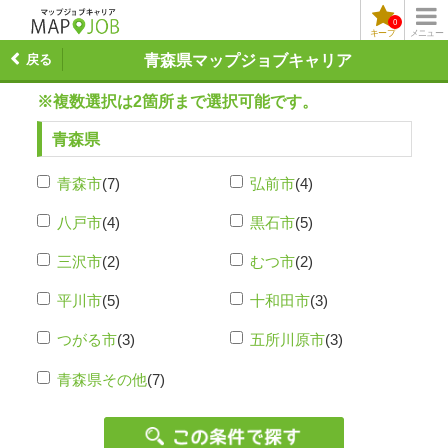
0
キープ
メニュー
戻る
青森県マップジョブキャリア
※複数選択は2箇所まで選択可能です。
青森県
青森市
(7)
弘前市
(4)
八戸市
(4)
黒石市
(5)
三沢市
(2)
むつ市
(2)
平川市
(5)
十和田市
(3)
つがる市
(3)
五所川原市
(3)
青森県その他
(7)