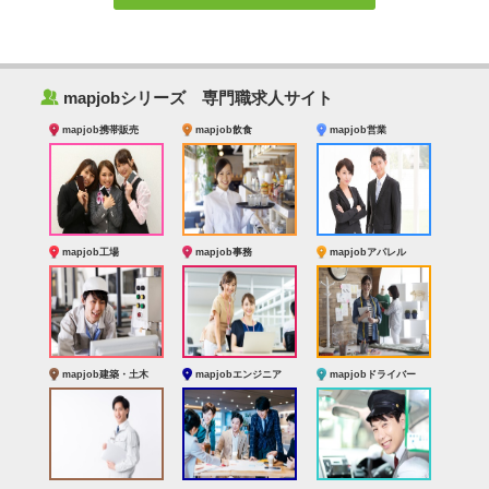
‰
mapjobシリーズ 専門職求人サイト
mapjob携帯販売
mapjob飲食
mapjob営業
mapjob工場
mapjob事務
mapjobアパレル
mapjob建築・土木
mapjobエンジニア
mapjobドライバー