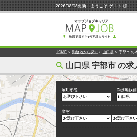
HOME
＞
勤務地から探す
＞
山口県
＞ 宇部市 の
[
山口県 宇部市 の求
雇用形態
勤務地候補
業態