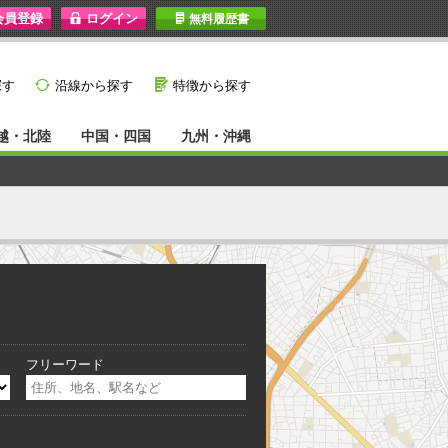
I
無料履歴書
}
G
探す
沿線から探す
特徴から探す
越・北陸
中国・四国
九州・沖縄
フリーワード