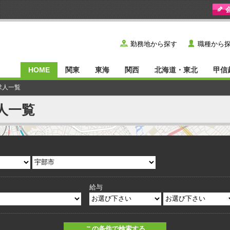
y
˙
勤務地から探す
職種から
HOME
関東
東海
関西
北海道・東北
甲信
求人一覧
人一覧
給与