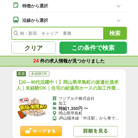
特徴から選択
井原市
(5)
総社市
沿線から選択
(27)
高梁市
(10)
新見市
(2)
この条件で検索
クリア
備前市
(4)
24
浅口市
件の求人情報が見つかりました
(5)
赤磐市
(13)
派遣
未経験OK
真庭市
【20～40代活躍中！】岡山県早島町の派遣社員求
(2)
人｜未経験OK｜住宅の給湯用ホースの加工作業／
美作市
(2)
日勤／前払いOK｜（OK-11457-01-JP）【10】
フジアルテ株式会社
瀬戸内市
加工
(5)
時給1,350円 〜
岡山県早島町
岡山県その他
(24)
JR山陽本線「中庄駅」から車で7分 JR宇野線「早島駅」から車で7分 【交通手段】 車通勤可 ★工場の駐車場を無料でご利用いただけます！