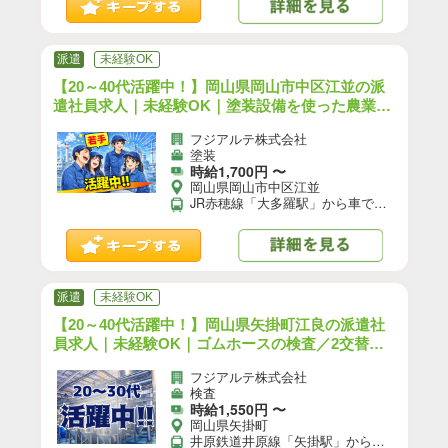
派遣
未経験OK
【20～40代活躍中！】岡山県岡山市中区江並の派
遣社員求人｜未経験OK｜塗装設備を使った農業用
機械の塗装・目視検査／日勤／1年間実質寮費無料
フジアルテ株式会社
／前払いOK｜（OK-10583-03-JP）【10】
塗装
時給1,700円 〜
岡山県岡山市中区江並
JR赤穂線「大多羅駅」から車で15分 【交通手段】 車・バイク・自転車通勤可 バス通勤可（職場近くのバス停まで徒歩4分） ★工場駐車場は無料でご利用いただけます！
派遣
未経験OK
【20～40代活躍中！】岡山県矢掛町江良の派遣社
員求人｜未経験OK｜ゴムホースの検査／2交替／
寮完備／前払いOK｜（OK-11162-01-JP）【10】
フジアルテ株式会社
検査
時給1,550円 〜
岡山県矢掛町
井原鉄道井原線「矢掛駅」から車で8分 JR山陽本線「倉敷駅」から車で30分 【交通手段】 車、バイク、自転車通勤可 ☆工場駐車場あり（無料）