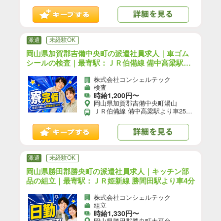
派遣
未経験OK
岡山県加賀郡吉備中央町の派遣社員求人｜車ゴム
シールの検査｜最寄駅：ＪＲ伯備線 備中高梁駅よ
り車25分
株式会社コンシェルテック
検査
時給1,200円〜
岡山県加賀郡吉備中央町湯山
ＪＲ伯備線 備中高梁駅より車25分 【自動車通勤】可(無料駐車場あり)／【自転車通勤】可／※就業先により異なる可能性あり。応募時お問い合わせください。
派遣
未経験OK
岡山県勝田郡勝央町の派遣社員求人｜キッチン部
品の組立｜最寄駅：ＪＲ姫新線 勝間田駅より車4分
株式会社コンシェルテック
組立
時給1,330円〜
岡山県勝田郡勝央町太平台