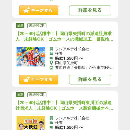
派遣
未経験OK
【20～40代活躍中！】岡山県矢掛町の派遣社員求
人｜未経験OK｜ゴムホースの機械加工・目視検査
／2交替／寮完備／前払いOK｜（OK-10574-03-J
フジアルテ株式会社
P）【10】
検査
時給1,550円 〜
岡山県矢掛町
井原鉄道「矢掛駅」から車で8分 JR山陽本線「倉敷駅」から車で30分 【交通手段】 車、バイク、自転車通勤可 ★工場駐車場利用可（無料）
派遣
未経験OK
【20～40代活躍中！】岡山県矢掛町東川面の派遣
社員求人｜未経験OK｜ゴムホース製造機械オペレ
ーター／2交替／寮完備／前払いOK｜（OK-10574
フジアルテ株式会社
-02-JP）【10】
検査
時給1,550円 〜