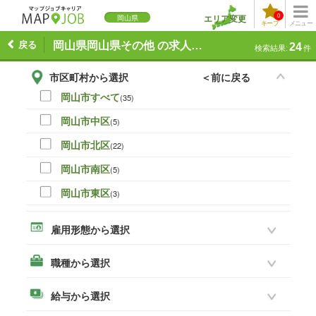
0
エリア変更
岡山県
キープ
メニュー
戻る
岡山県岡山県その他 の求人一覧
24
検索結果:
件
市区町村から選択
＜前に戻る
岡山市すべて
(35)
岡山市中区
(5)
岡山市北区
(22)
岡山市南区
(5)
岡山市東区
(3)
岡山市その他
(0)
雇用形態から選択
倉敷市
(18)
職種から選択
津山市
(16)
玉野市
(3)
給与から選択
笠岡市
(8)