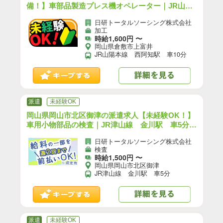
備！】車部品製造プレス機オペレーター｜JR山陽
本線 西阿知駅 車10分（お仕事No.9A619）
日研トータルソーシング株式会社
【3】
加工
時給1,600円 〜
岡山県倉敷市上富井
JR山陽本線 西阿知駅 車10分
派遣
未経験OK
岡山県岡山市北区御津の派遣求人【未経験OK！】
車用小物部品の検査｜JR津山線 金川駅 車5分
（お仕事No.9A721）【5】
日研トータルソーシング株式会社
検査
時給1,500円 〜
岡山県岡山市北区御津
JR津山線 金川駅 車5分
派遣
未経験OK