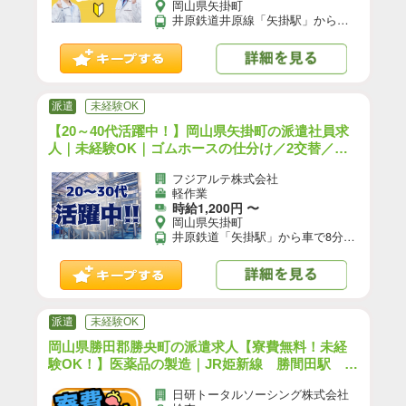
岡山県矢掛町
井原鉄道井原線「矢掛駅」から車で8分 JR山陽本線「倉敷駅」から車で30分 【交通手段】 車、バイク、自転車通勤可 ★工場駐車場利用可（無料）
派遣
未経験OK
【20～40代活躍中！】岡山県矢掛町の派遣社員求
人｜未経験OK｜ゴムホースの仕分け／2交替／寮
完備／前払いOK｜（OK-10574-01-JP）【10】
フジアルテ株式会社
軽作業
時給1,200円 〜
岡山県矢掛町
井原鉄道「矢掛駅」から車で8分 【交通手段】 車通勤可
派遣
未経験OK
岡山県勝田郡勝央町の派遣求人【寮費無料！未経
験OK！】医薬品の製造｜JR姫新線 勝間田駅 車
5分（お仕事No.9A135）【1】
日研トータルソーシング株式会社