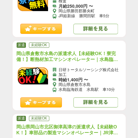
検査
月給250,000円 〜
岡山県勝田郡勝央町
JR姫新線 勝間田駅 車5分
派遣
未経験OK
岡山県倉敷市水島の派遣求人【未経験OK！寮完
備！】断熱材加工マシンオペレーター｜水島臨海
鉄道 水島駅 車10分（お仕事No.9A1366）【3】
日研トータルソーシング株式会社
加工
時給1,400円 〜
岡山県倉敷市水島
水島臨海鉄道 水島駅 車10分
派遣
未経験OK
岡山県岡山市北区御津高津の派遣求人【未経験O
K！】車部品の製造マシンオペレーター｜JR津山