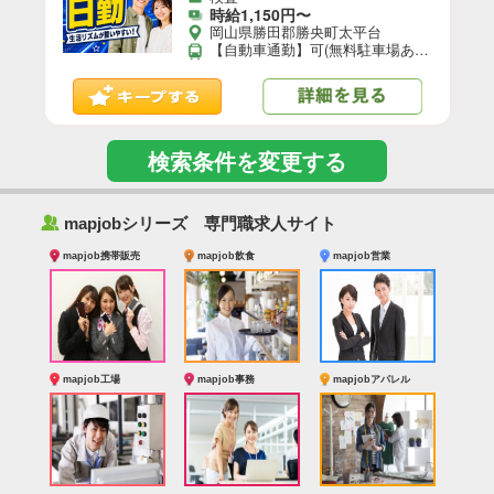
時給1,150円〜
岡山県勝田郡勝央町太平台
【自動車通勤】可(無料駐車場あり)／【自転車通勤】可／※就業先により異なる可能性あり。応募時お問い合わせください。
検索条件を変更する
‰
mapjobシリーズ 専門職求人サイト
mapjob携帯販売
mapjob飲食
mapjob営業
mapjob工場
mapjob事務
mapjobアパレル