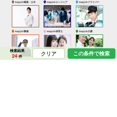
mapjob建築・土木
mapjobエンジニア
mapjobドライバー
mapjob警備
mapjob保育士
mapjob介護
検索結果
この条件で検索
クリア
24
件
mapjob看護師
mapjob歯科
mapjob美容
mapjob派遣
mapjobキャリア