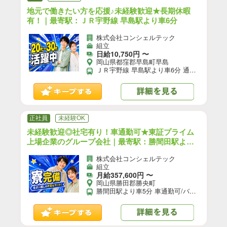
地元で働きたい方を応援♪未経験歓迎★長期休暇
有！｜最寄駅：ＪＲ宇野線 早島駅より車6分
株式会社コンシェルテック
組立
日給10,750円 〜
岡山県都窪郡早島町早島
ＪＲ宇野線 早島駅より車6分 通勤手段：車\自転車\バイク
正社員
未経験OK
未経験歓迎◎社宅有り！車通勤可★東証プライム
上場企業のグループ会社｜最寄駅：勝間田駅より
車5分
株式会社コンシェルテック
組立
月給357,600円 〜
岡山県勝田郡勝央町
勝間田駅より車5分 車通勤可/バイク通勤可/自転車通勤可