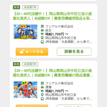
派遣
未経験OK
【20～40代活躍中！】岡山県岡山市中区江並の派
遣社員求人｜未経験OK｜農業用機械用部品を取り
付ける作業／日勤／1年間実質寮費無料／前払いO
フジアルテ株式会社
K｜（OK-10583-04-JP）【10】
組立
時給1,700円 〜
岡山県岡山市中区江並
JR赤穂線「大多羅駅」から車で15分 【交通手段】 車・バイク・自転車通勤可 バス通勤可（職場近くのバス停まで徒歩4分） ★工場駐車場は無料でご利用いただけます！
派遣
未経験OK
【20～40代活躍中！】岡山県岡山市中区江並の派
遣社員求人｜未経験OK｜農業用機械の部品運搬／
日勤／1年間実質寮費無料／前払いOK｜（OK-105
フジアルテ株式会社
83-05-JP）【10】
運搬
時給1,700円 〜
岡山県岡山市中区江並
JR赤穂線「大多羅駅」から車で15分 【交通手段】 車・バイク・自転車通勤可 バス通勤可（職場近くのバス停まで徒歩4分） ★工場駐車場は無料でご利用いただけます！