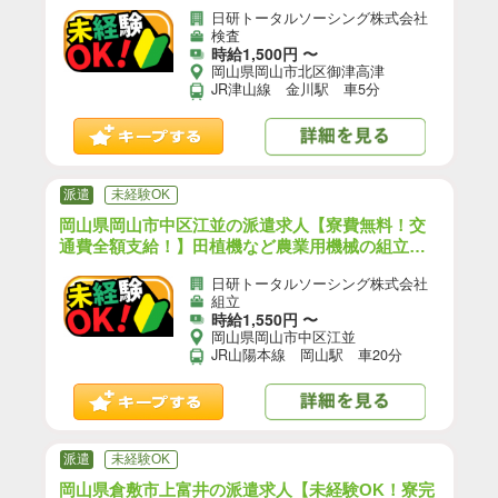
線 金川駅 車5分（お仕事No.9A140）【5】
日研トータルソーシング株式会社
検査
時給1,500円 〜
岡山県岡山市北区御津高津
JR津山線 金川駅 車5分
派遣
未経験OK
岡山県岡山市中区江並の派遣求人【寮費無料！交
通費全額支給！】田植機など農業用機械の組立・
溶接・塗装・検査｜JR山陽本線 岡山駅 車20分
日研トータルソーシング株式会社
（お仕事No.9A141）【1】
組立
時給1,550円 〜
岡山県岡山市中区江並
JR山陽本線 岡山駅 車20分
派遣
未経験OK
岡山県倉敷市上富井の派遣求人【未経験OK！寮完