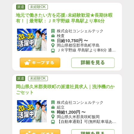
派遣
未経験OK
地元で働きたい方を応援♪未経験歓迎★長期休暇
有！｜最寄駅：ＪＲ宇野線 早島駅より車6分
株式会社コンシェルテック
検査
日給10,750円 〜
岡山県都窪郡早島町早島
ＪＲ宇野線 早島駅より車6分 通勤手段：車\自転車\バイク
派遣
未経験OK
岡山県久米郡美咲町の派遣社員求人｜洗浄機のか
ごセット
株式会社コンシェルテック
組立
時給1,200円 〜
岡山県久米郡美咲町飯岡
【自動車通勤】可(無料駐車場あり)／【自転車通勤】可／※就業先により異なる可能性あり。応募時お問い合わせください。