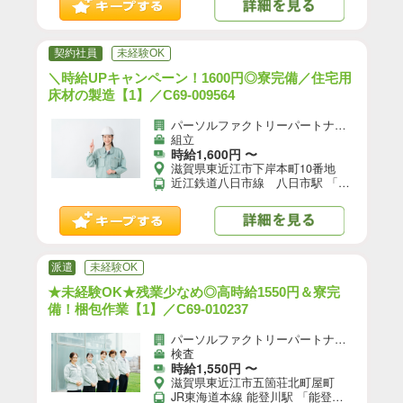
契約社員
未経験OK
＼時給UPキャンペーン！1600円◎寮完備／住宅用
床材の製造【1】／C69-009564
パーソルファクトリーパートナーズ株式会社
組立
時給1,600円 〜
滋賀県東近江市下岸本町10番地
近江鉄道八日市線 八日市駅 「八日市駅」から車10分 ★自転車、バイク、マイカー通勤OK（無料駐車場あり）
派遣
未経験OK
★未経験OK★残業少なめ◎高時給1550円＆寮完
備！梱包作業【1】／C69-010237
パーソルファクトリーパートナーズ株式会社
検査
時給1,550円 〜
滋賀県東近江市五箇荘北町屋町
JR東海道本線 能登川駅 「能登川駅」から車15分 ※最寄りバス停下車徒歩6分 ★自転車、バイク、マイカー通勤OK（無料駐車場あり）