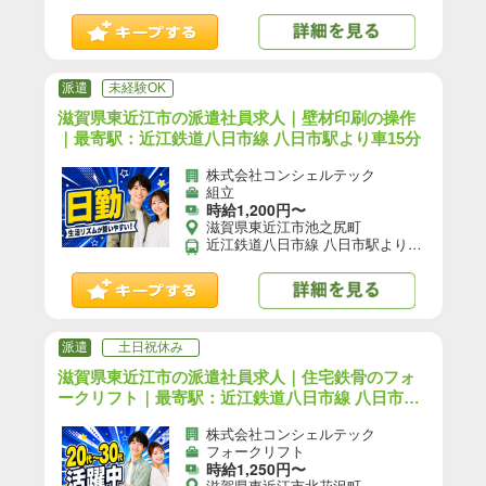
派遣
未経験OK
滋賀県東近江市の派遣社員求人｜壁材印刷の操作
｜最寄駅：近江鉄道八日市線 八日市駅より車15分
株式会社コンシェルテック
組立
時給1,200円〜
滋賀県東近江市池之尻町
近江鉄道八日市線 八日市駅より車15分 【自動車通勤】可(無料駐車場あり)／【自転車通勤】可／※就業先により異なる可能性あり。応募時お問い合わせください。
派遣
土日祝休み
滋賀県東近江市の派遣社員求人｜住宅鉄骨のフォ
ークリフト｜最寄駅：近江鉄道八日市線 八日市駅
より車15分
株式会社コンシェルテック
フォークリフト
時給1,250円〜
滋賀県東近江市北花沢町