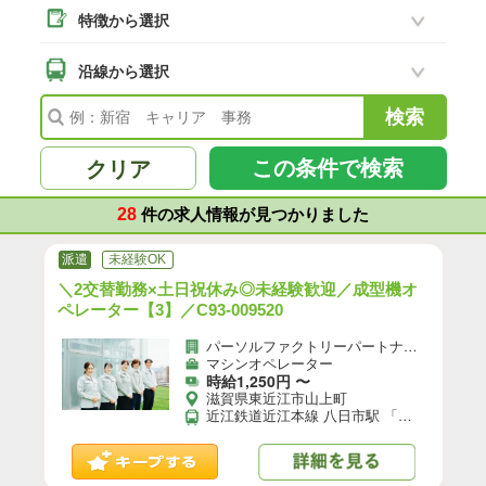
特徴から選択
高島市
(2)
東近江市
沿線から選択
(28)
近江八幡市
(17)
滋賀県その他
(95)
この条件で検索
クリア
28
件の求人情報が見つかりました
派遣
未経験OK
＼2交替勤務×土日祝休み◎未経験歓迎／成型機オ
ペレーター【3】／C93-009520
パーソルファクトリーパートナーズ株式会社
マシンオペレーター
時給1,250円 〜
滋賀県東近江市山上町
近江鉄道近江本線 八日市駅 「八日市駅」から車23分 ★バイク、マイカー通勤OK（無料駐車場あり）