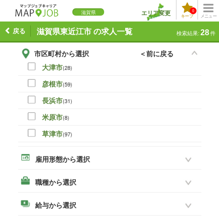
0
エリア変更
滋賀県
キープ
メニュー
戻る
滋賀県東近江市 の求人一覧
28
検索結果:
件
市区町村から選択
＜前に戻る
大津市
(28)
彦根市
(59)
長浜市
(31)
米原市
(8)
草津市
(97)
守山市
(25)
雇用形態から選択
栗東市
(43)
職種から選択
甲賀市
(39)
野洲市
(39)
給与から選択
湖南市
(33)