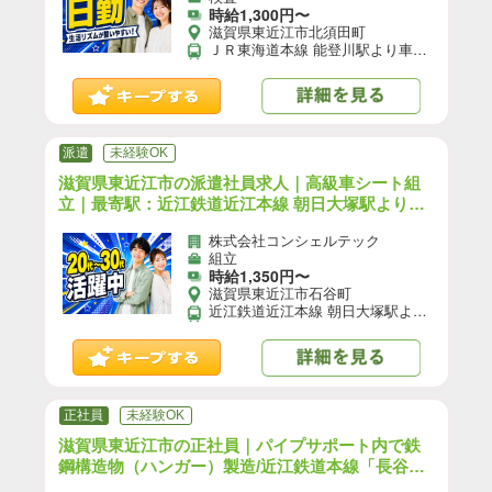
時給1,300円〜
滋賀県東近江市北須田町
ＪＲ東海道本線 能登川駅より車8分 【自動車通勤】可(無料駐車場あり)／【自転車通勤】可／※就業先により異なる可能性あり。応募時お問い合わせください。
派遣
未経験OK
滋賀県東近江市の派遣社員求人｜高級車シート組
立｜最寄駅：近江鉄道近江本線 朝日大塚駅より車1
4分
株式会社コンシェルテック
組立
時給1,350円〜
滋賀県東近江市石谷町
近江鉄道近江本線 朝日大塚駅より車14分 【自動車通勤】可(無料駐車場あり)／【自転車通勤】可／※就業先により異なる可能性あり。応募時お問い合わせください。
正社員
未経験OK
滋賀県東近江市の正社員｜パイプサポート内で鉄
鋼構造物（ハンガー）製造/近江鉄道本線「長谷野
駅」車１１分