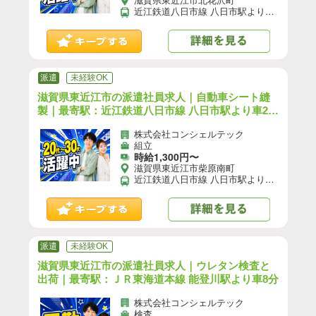
近江鉄道八日市線 八日市駅より車15分 【自動車通勤】可(無料駐車場あり)／【自転車通勤】可／※就業先により異なる可能性あり。応募時お問い合わせください。
派遣
未経験OK
滋賀県東近江市の派遣社員求人｜自動車シート縫
製｜最寄駅：近江鉄道八日市線 八日市駅より車20
分
株式会社コンシェルテック
組立
時給1,300円〜
滋賀県東近江市柴原南町
近江鉄道八日市線 八日市駅より車20分／近江鉄道近江本線 京セラ前駅より車5分 【自動車通勤】可(無料駐車場あり)／【自転車通勤】可／※就業先により異なる可能性あり。応募時お問い合わせください。
派遣
未経験OK
滋賀県東近江市の派遣社員求人｜ウレタン検査と
出荷｜最寄駅：ＪＲ東海道本線 能登川駅より車8分
株式会社コンシェルテック
検査