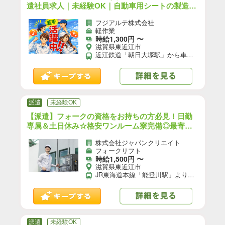
遣社員求人｜未経験OK｜自動車用シートの製造・
検査などの軽作業／3交替／前払いOK｜（HK-100
フジアルテ株式会社
06-01-JP）【10】
軽作業
時給1,300円 〜
滋賀県東近江市
近江鉄道「朝日大塚駅」から車で5分 近江鉄道「桜川駅」から車で5分 【交通手段】 車、バイク、自転車通勤可 ★工場駐車場利用可能（無料）
派遣
未経験OK
【派遣】フォークの資格をお持ちの方必見！日勤
専属＆土日休み☆格安ワンルーム寮完備◎最寄
駅：JR東海道本線「能登川駅」より車で約6分 お
株式会社ジャパンクリエイト
仕事No/1586-A-02
フォークリフト
時給1,500円 〜
滋賀県東近江市
JR東海道本線「能登川駅」より車で約6分
派遣
未経験OK