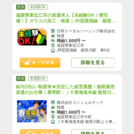
派遣
未経験OK
滋賀県東近江市の派遣求人【未経験OK！寮完
備！】ガラスの加工・検査｜JR琵琶湖線 能登川
駅 車5分（お仕事No.8A229）【3】
日研トータルソーシング株式会社
検査
時給1,500円 〜
滋賀県東近江市
JR琵琶湖線 能登川駅 車5分
派遣
車通勤OK
給与日払い制度有★安定した経営基盤！無期雇用
派遣のお仕事｜最寄駅：ＪＲ東海道本線 能登川駅
より車6分
株式会社コンシェルテック
検査
時給1,600円 〜
滋賀県東近江市今町
ＪＲ東海道本線 能登川駅より車6分 通勤手段：バイク/自転車/公共交通機関