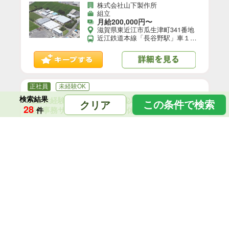
株式会社山下製作所
組立
月給200,000円〜
滋賀県東近江市瓜生津町341番地
近江鉄道本線「長谷野駅」車１１分 マイカー通勤・原付バイク通勤OK
正社員
未経験OK
検索結果
完全未経験OK！/月給37万円以上！/正社員/資材管
この条件で検索
クリア
28
件
理の事務サポート◎土日祝お休み！★スキルなし
でも収入UP★/h
株式会社オープンアップコンストラクション（旧社名：株式会社夢真）
施工管理
月給370,000円〜
滋賀県東近江市
正社員
未経験OK
完全未経験OK！/月給37万円以上！/正社員/資材管