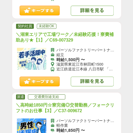
契約社員
未経験OK
＼湖東エリアで工場ワーク／未経験応援！寮費補
助あり★【1】／C69-007329
パーソルファクトリーパートナーズ株式会社
組立
時給1,500円 〜
滋賀県東近江市林田町1500
近江鉄道近江本線 八日市駅 「八日市駅」から車13分 ・「八日市IC」からすぐ！ ★自転車、バイク、マイカー通勤OK（無料駐車場あり）
派遣
交通費別途支給
＼高時給1850円☆寮完備◎交替勤務／フォークリ
フトのお仕事【3】／C37-009672
パーソルファクトリーパートナーズ株式会社
軽作業
時給1,850円 〜