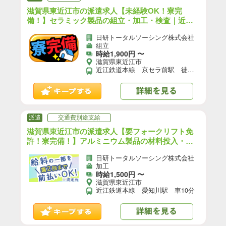
滋賀県東近江市の派遣求人【未経験OK！寮完
備！】セラミック製品の組立・加工・検査｜近江
鉄道本線 京セラ前駅 徒歩10分（お仕事No.8A0
日研トータルソーシング株式会社
20）【3】
組立
時給1,900円 〜
滋賀県東近江市
近江鉄道本線 京セラ前駅 徒歩10分
派遣
交通費別途支給
滋賀県東近江市の派遣求人【要フォークリフト免
許！寮完備！】アルミニウム製品の材料投入・製
造オペレーター｜近江鉄道本線 愛知川駅 車10
日研トータルソーシング株式会社
分（お仕事No.8A221）【4】
加工
時給1,500円 〜
滋賀県東近江市
近江鉄道本線 愛知川駅 車10分