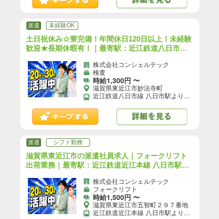
派遣
未経験OK
土日祝休み☆寮完備！年間休日120日以上！未経験
歓迎★長期休暇有！｜最寄駅：近江鉄道八日市線
八日市駅より車10分
株式会社コンシェルテック
検査
時給1,300円 〜
滋賀県東近江市妙法寺町
近江鉄道八日市線 八日市駅より車10分／通勤手段：徒歩\車\自転車\バイク
派遣
シフト勤務
滋賀県東近江市の派遣社員求人｜フォークリフト
出荷業務｜最寄駅：近江鉄道近江本線 八日市駅よ
り車15分
株式会社コンシェルテック
フォークリフト
時給1,500円 〜
滋賀県東近江市五智町２９７番地
近江鉄道近江本線 八日市駅より車15分 【自動車通勤】可(無料駐車場あり)／【自転車通勤】可／※就業先により異なる可能性あり。応募時お問い合わせください。