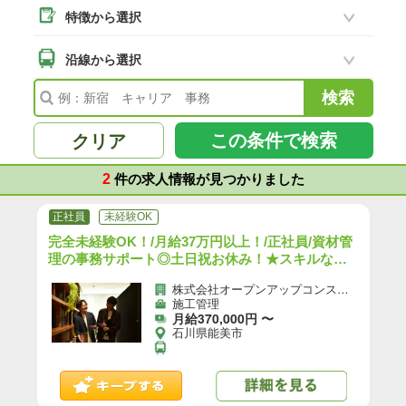
特徴から選択
野々市市
(4)
石川県その他
沿線から選択
(37)
この条件で検索
クリア
2
件の求人情報が見つかりました
正社員
未経験OK
完全未経験OK！/月給37万円以上！/正社員/資材管
理の事務サポート◎土日祝お休み！★スキルなし
でも収入UP★/h
株式会社オープンアップコンストラクション（旧社名：株式会社夢真）
施工管理
月給370,000円 〜
石川県能美市