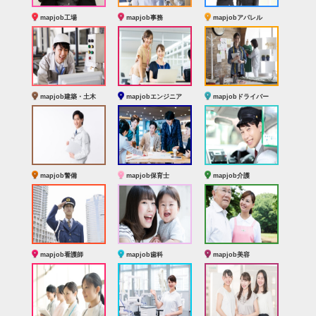
mapjob工場
mapjob事務
mapjobアパレル
mapjob建築・土木
mapjobエンジニア
mapjobドライバー
mapjob警備
mapjob保育士
mapjob介護
mapjob看護師
mapjob歯科
mapjob美容