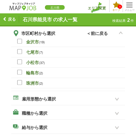
0
エリア変更
石川県
キープ
メニュー
戻る
石川県能見市 の求人一覧
2
検索結果:
件
市区町村から選択
＜前に戻る
金沢市
(19)
七尾市
(7)
小松市
(37)
輪島市
(2)
珠洲市
(2)
加賀市
(68)
雇用形態から選択
羽咋市
(3)
職種から選択
能見市
(2)
白山市
(30)
給与から選択
かほく市
(8)