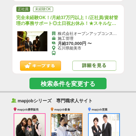
正社員
未経験OK
完全未経験OK！/月給37万円以上！/正社員/資材管
理の事務サポート◎土日祝お休み！★スキルなし
でも収入UP★/h
株式会社オープンアップコンストラクション（旧社名：株式会社夢真）
施工管理
月給370,000円 〜
石川県能美市
検索条件を変更する
‰
mapjobシリーズ 専門職求人サイト
mapjob携帯販売
mapjob飲食
mapjob営業