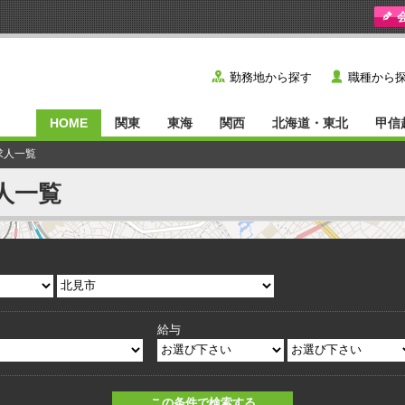
y
˙
勤務地から探す
職種から
HOME
関東
東海
関西
北海道・東北
甲信
求人一覧
人一覧
給与