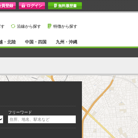
I
無料履歴書
}
G
探す
沿線から探す
特徴から探す
越・北陸
中国・四国
九州・沖縄
フリーワード