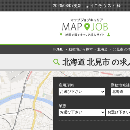
HOME
＞
勤務地から探す
＞
北海道
＞ 北見市 の
[
北海道 北見市 の求
雇用形態
勤務地候補
業態