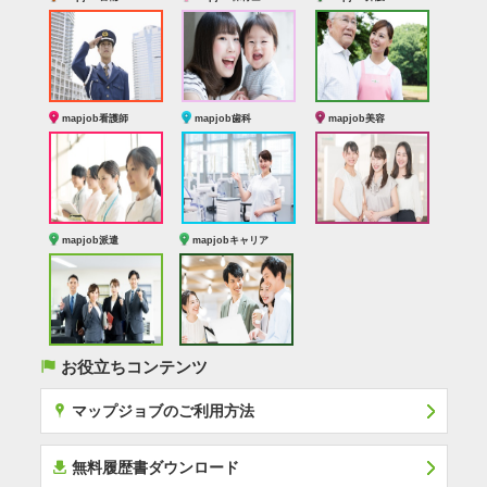
mapjob看護師
mapjob歯科
mapjob美容
mapjob派遣
mapjobキャリア
(
お役立ちコンテンツ
x
マップジョブのご利用方法
í
無料履歴書ダウンロード