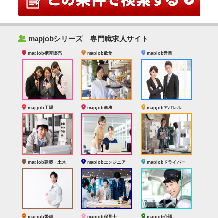
‰
mapjobシリーズ 専門職求人サイト
mapjob携帯販売
mapjob飲食
mapjob営業
mapjob工場
mapjob事務
mapjobアパレル
mapjob建築・土木
mapjobエンジニア
mapjobドライバー
mapjob警備
mapjob保育士
mapjob介護