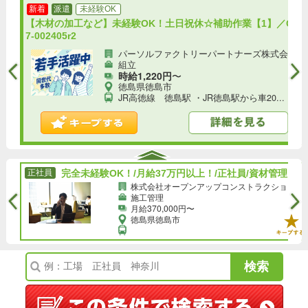
新着
派遣
未経験OK
休日
【木材の加工など】未経験OK！土日祝休☆補助作業【1】／C4
7-002405r2
パーソルファクトリーパートナーズ株式会社
組立
時給1,220円
〜
徳島県徳島市
JR高徳線 徳島駅 ・JR徳島駅から車20...
完全未経験OK！/月給37万円以上！/正社員/資材管理の事務サポート◎土日祝お休み！★スキルなしでも収入UP★/h
正社員
完全未経験OK！/月給37万円以上！/正社員/資材管理の事務サポート◎土日祝お休み！★スキルなしでも収入UP★/h
旧...
株式会社オープンアップコンストラクション（旧.
施工管理
月給370,000円〜
徳島県徳島市