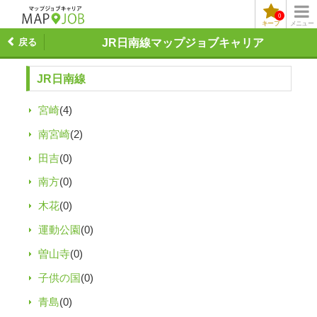
0
キープ
メニュー
戻る
JR日南線マップジョブキャリア
JR日南線
宮崎
(4)
南宮崎
(2)
田吉
(0)
南方
(0)
木花
(0)
運動公園
(0)
曽山寺
(0)
子供の国
(0)
青島
(0)