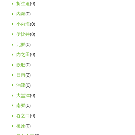
折生迫
(0)
内海
(0)
小内海
(0)
伊比井
(0)
北郷
(0)
内之田
(0)
飫肥
(0)
日南
(2)
油津
(0)
大堂津
(0)
南郷
(0)
谷之口
(0)
榎原
(0)