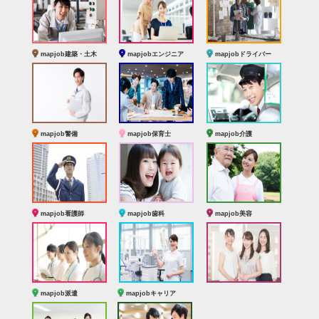
mapjob建築・土木
mapjobエンジニア
mapjobドライバー
mapjob警備
mapjob保育士
mapjob介護
mapjob看護師
mapjob歯科
mapjob美容
mapjob派遣
mapjobキャリア