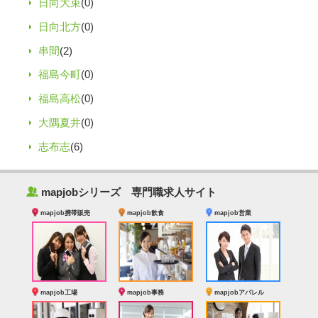
日向大束
(0)
日向北方
(0)
串間
(2)
福島今町
(0)
福島高松
(0)
大隅夏井
(0)
志布志
(6)
‰
mapjobシリーズ 専門職求人サイト
mapjob携帯販売
mapjob飲食
mapjob営業
mapjob工場
mapjob事務
mapjobアパレル