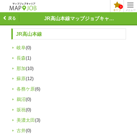
0
キープ
メニュー
戻る
JR高山本線マップジョブキャリア
JR高山本線
岐阜
(0)
長森
(1)
那加
(10)
蘇原
(12)
各務ケ原
(6)
鵜沼
(0)
坂祝
(0)
美濃太田
(3)
古井
(0)