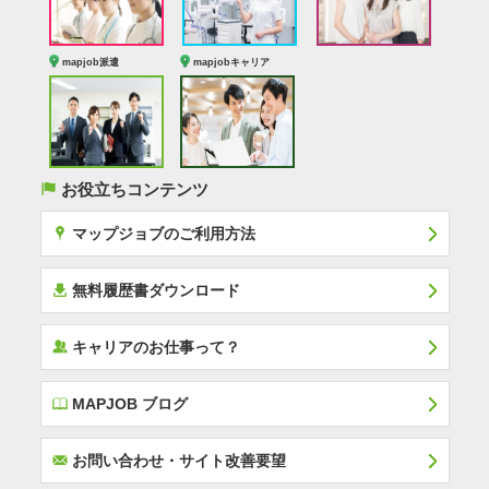
mapjob派遣
mapjobキャリア
(
お役立ちコンテンツ
x
マップジョブのご利用方法
í
無料履歴書ダウンロード
‰
キャリアのお仕事って？
E
MAPJOB ブログ
F
お問い合わせ・サイト改善要望