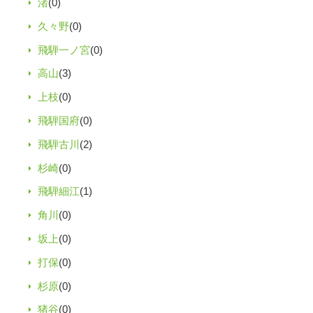
渚
(0)
久々野
(0)
飛騨一ノ宮
(0)
高山
(3)
上枝
(0)
飛騨国府
(0)
飛騨古川
(2)
杉崎
(0)
飛騨細江
(1)
角川
(0)
坂上
(0)
打保
(0)
杉原
(0)
猪谷
(0)