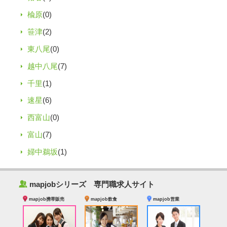
楡原
(0)
笹津
(2)
東八尾
(0)
越中八尾
(7)
千里
(1)
速星
(6)
西富山
(0)
富山
(7)
婦中鵜坂
(1)
‰
mapjobシリーズ 専門職求人サイト
mapjob携帯販売
mapjob飲食
mapjob営業