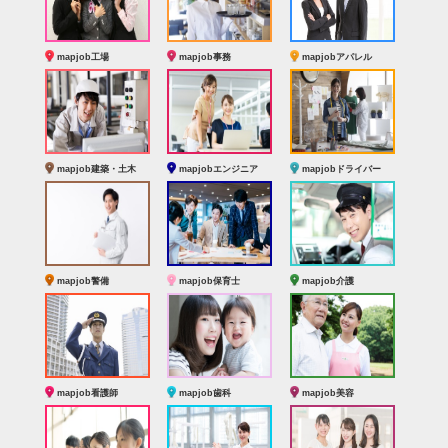
mapjob工場
mapjob事務
mapjobアパレル
mapjob建築・土木
mapjobエンジニア
mapjobドライバー
mapjob警備
mapjob保育士
mapjob介護
mapjob看護師
mapjob歯科
mapjob美容