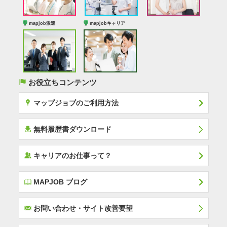
mapjob派遣
mapjobキャリア
(
お役立ちコンテンツ
x
マップジョブのご利用方法
í
無料履歴書ダウンロード
‰
キャリアのお仕事って？
E
MAPJOB ブログ
F
お問い合わせ・サイト改善要望