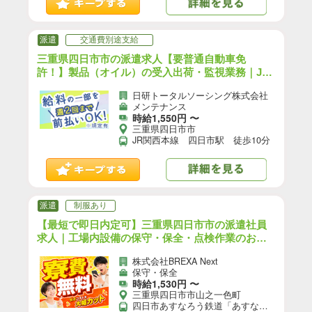
派遣
交通費別途支給
三重県四日市市の派遣求人【要普通自動車免
許！】製品（オイル）の受入出荷・監視業務｜JR
関西本線 四日市駅 徒歩10分（お仕事No.7A171-
日研トータルソーシング株式会社
JS）【6】
メンテナンス
時給1,550円 〜
三重県四日市市
JR関西本線 四日市駅 徒歩10分
派遣
制服あり
【最短で即日内定可】三重県四日市市の派遣社員
求人｜工場内設備の保守・保全・点検作業のお仕
事｜日払いOK＜未経験OK＞最寄駅：四日市あす
株式会社BREXA Next
なろう鉄道「あすなろう四日市駅」徒歩8分
保守・保全
【1】/F16-12749-02
時給1,530円 〜
三重県四日市市山之一色町
四日市あすなろう鉄道「あすなろう四日市駅」徒歩8分 ※東名阪道四日市東ICから車で5分 ★工場敷地外に無料駐車場あり