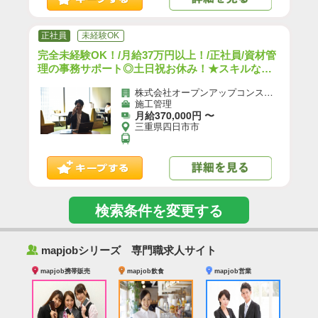
正社員
未経験OK
完全未経験OK！/月給37万円以上！/正社員/資材管
理の事務サポート◎土日祝お休み！★スキルなし
でも収入UP★/h
株式会社オープンアップコンストラクション（旧社名：株式会社夢真）
施工管理
月給370,000円 〜
三重県四日市市
検索条件を変更する
‰
mapjobシリーズ 専門職求人サイト
mapjob携帯販売
mapjob飲食
mapjob営業