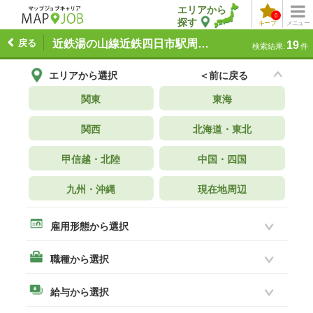
エリアから
0
探す
キープ
メニュー
戻る
近鉄湯の山線近鉄四日市駅周辺 の求人一覧
19
検索結果:
件
エリアから選択
＜前に戻る
関東
東海
関西
北海道・東北
甲信越・北陸
中国・四国
九州・沖縄
現在地周辺
雇用形態から選択
職種から選択
給与から選択