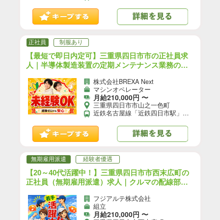
正社員
制服あり
【最短で即日内定可】三重県四日市市の正社員求
人｜半導体製造装置の定期メンテナンス業務のお
仕事｜未経験OK◎最寄駅：近鉄名古屋線「近鉄四
株式会社BREXA Next
日市駅」車16分 【3】/F16-13789-01
マシンオペレーター
月給210,000円 〜
三重県四日市市山之一色町
近鉄名古屋線「近鉄四日市駅」車16分 ※東名阪自動車道四日市東ICから車で6分 ★送迎バスあり
無期雇用派遣
経験者優遇
【20～40代活躍中！】三重県四日市市西末広町の
正社員（無期雇用派遣）求人｜クルマの配線部品
の組立／日勤／寮完備／賞与あり｜（YO-18545-07
フジアルテ株式会社
-JP）【3】
組立
月給210,000円 〜