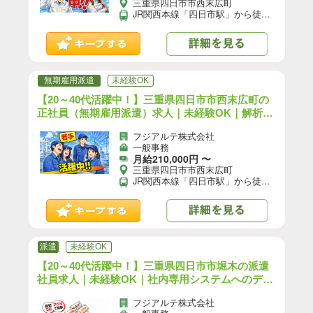
三重県四日市市西末広町
JR関西本線「四日市駅」から徒歩で7分 近鉄名古屋線「近鉄四日市駅」から徒歩で20分 【交通手段】 車、バイク、自転車通勤可 ☆職場の駐車場は無料でご利用いただけます！
無期雇用派遣
未経験OK
【20～40代活躍中！】三重県四日市市西末広町の
正社員（無期雇用派遣）求人｜未経験OK｜解析ソ
フトの操作・レポート作成／日勤／寮完備／賞与
フジアルテ株式会社
あり｜（YO-18544-11-JP）【9】
一般事務
月給210,000円 〜
三重県四日市市西末広町
JR関西本線「四日市駅」から徒歩で7分 近鉄名古屋線「近鉄四日市駅」から徒歩で20分 【交通手段】 車、バイク、自転車通勤可 ★会社駐車場利用可（無料）
派遣
未経験OK
【20～40代活躍中！】三重県四日市市堀木の派遣
社員求人｜未経験OK｜社内専用システムへのデー
タ入力などの事務／日勤／前払いOK｜（YO-1859
フジアルテ株式会社
8-02-JP）【10】