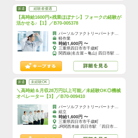
派遣
経験者優遇
【高時給1600円×残業ほぼナシ】フォークの経験が
活かせる♪【1】／B70-005378
パーソルファクトリーパートナーズ株式会社
軽作業
時給1,600円 〜
三重県四日市市千歳町
関西線(名古屋～亀山) 四日市駅 ・JR「四日市」から徒歩23分 ★自転車、バイク、マイカー通勤OK
派遣
未経験OK
＼高時給＆月収28万円以上可能／未経験OK◎機械
オペレーター【3】／B70-009410
パーソルファクトリーパートナーズ株式会社
組立
時給1,600円 〜
三重県四日市市千歳町
JR関西本線 四日市駅 「四日市駅」から車10分 ・近鉄「海山道駅」から車9分 ★自転車、バイク、マイカー通勤OK（無料駐車場あり）