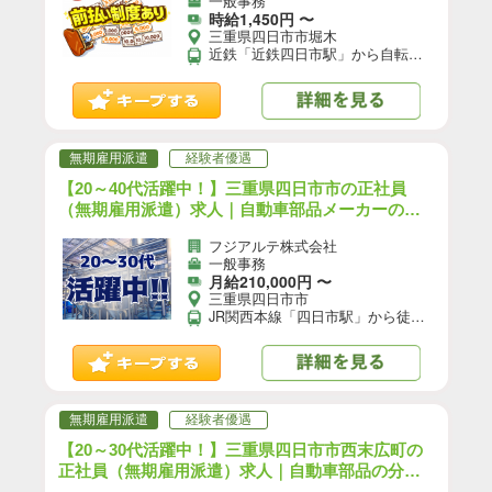
一般事務
時給1,450円 〜
三重県四日市市堀木
近鉄「近鉄四日市駅」から自転車で5分 近鉄「近鉄四日市駅」から徒歩で15分 【交通手段】 車、バイク、自転車通勤可 ★職場の駐車場は無料でご利用いただけます！
無期雇用派遣
経験者優遇
【20～40代活躍中！】三重県四日市市の正社員
（無期雇用派遣）求人｜自動車部品メーカーの物
流事務・在宅勤務可能／日勤／賞与あり｜（YO-18
フジアルテ株式会社
545-05-JP）【3】
一般事務
月給210,000円 〜
三重県四日市市
JR関西本線「四日市駅」から徒歩で7分 近鉄名古屋線「近鉄四日市駅」から徒歩で20分 【交通手段】 車、バイク、自転車通勤可 ☆職場の駐車場は無料でご利用いただけます！
無期雇用派遣
経験者優遇
【20～30代活躍中！】三重県四日市市西末広町の
正社員（無期雇用派遣）求人｜自動車部品の分解