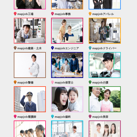
mapjob工場
mapjob事務
mapjobアパレル
mapjob建築・土木
mapjobエンジニア
mapjobドライバー
mapjob警備
mapjob保育士
mapjob介護
mapjob看護師
mapjob歯科
mapjob美容