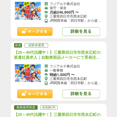
やデータ収集・社内からの問い合わせ対応など／
フジアルテ株式会社
日勤／寮費補助あり／賞与あり｜（YO-18544-08-J
保守・保全
P）【1】
月給246,900円 〜
三重県四日市市西末広町
JR関西本線「四日市駅」から徒歩で7分 近鉄名古屋線「近鉄四日市駅」から徒歩で20分 【交通手段】 車、バイク、自転車通勤可 ★会社駐車場利用可（無料）
派遣
経験者優遇
【20～40代活躍中！】三重県四日市市西末広町の
派遣社員求人｜自動車部品メーカーにて受発注な
ど事務作業／日勤／前払いOK｜（YO-18526-05-J
フジアルテ株式会社
P）【4】
一般事務
時給1,500円 〜
三重県四日市市西末広町
JR関西本線「四日市駅」から徒歩で7分 近鉄名古屋線「近鉄四日市駅」から車で7分 【交通手段】 車、バイク、自転車通勤可 ★職場の駐車場は無料でご利用いただけます！
無期雇用派遣
未経験OK
【20～40代活躍中！】三重県四日市市西末広町の