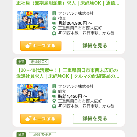
正社員（無期雇用派遣）求人｜未経験OK｜通信用
の電線やコネクタのサンプル作製・性能評価／日
フジアルテ株式会社
勤／寮費半額支給／賞与あり｜（YO-18525-04-J
検査
P）【9】
月給264,900円 〜
三重県四日市市西末広町
JR関西本線「四日市駅」から徒歩で7分 近鉄名古屋線「近鉄四日市駅」から車で7分 【交通手段】 車、バイク、自転車通勤可 ☆職場の駐車場は無料でご利用いただけます！
派遣
未経験OK
【20～40代活躍中！】三重県四日市市西末広町の
派遣社員求人｜未経験OK｜クルマの配線部品の組
立／日勤／寮完備／前払いOK｜（YO-18545-06-J
フジアルテ株式会社
P）【10】
組立
時給1,450円 〜
三重県四日市市西末広町
JR関西本線「四日市駅」から徒歩で7分 近鉄名古屋線「近鉄四日市駅」から徒歩で20分 【交通手段】 車、バイク、自転車通勤可 ☆職場の駐車場は無料でご利用いただけます！
派遣
経験者優遇