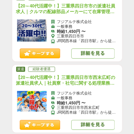
【20～40代活躍中！】三重県四日市市の派遣社員
求人｜クルマの配線部品メーカーにて在庫管理の
事務／日勤／前払いOK｜（YO-18545-03-JP）
フジアルテ株式会社
【4】
一般事務
時給1,450円 〜
三重県四日市市
JR関西本線「四日市駅」から徒歩で7分 近鉄名古屋線「近鉄四日市駅」から徒歩で20分 【交通手段】 車、バイク、自転車通勤可 ☆職場の駐車場は無料でご利用いただけます！
派遣
経験者優遇
【20～40代活躍中！】三重県四日市市西末広町の
派遣社員求人｜社員寮・社宅に関する処理業務な
どの一般事務／日勤／前払いOK｜（YO-18526-09-
フジアルテ株式会社
JP）【4】
一般事務
時給1,450円 〜
三重県四日市市西末広町
JR関西本線「四日市駅」から徒歩で7分 近鉄名古屋線「近鉄四日市駅」から車で7分 【交通手段】 車、バイク、自転車通勤可 ★職場の駐車場は無料でご利用いただけます！