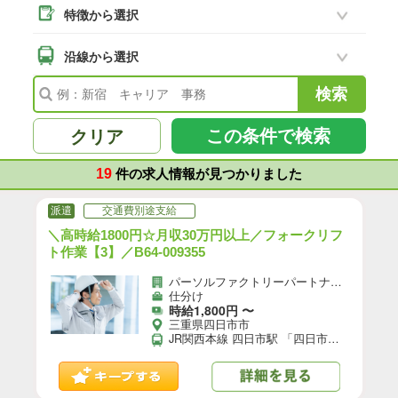
特徴から選択
沿線から選択
この条件で検索
クリア
19
件の求人情報が見つかりました
派遣
交通費別途支給
＼高時給1800円☆月収30万円以上／フォークリフ
ト作業【3】／B64-009355
パーソルファクトリーパートナーズ株式会社
仕分け
時給1,800円 〜
三重県四日市市
JR関西本線 四日市駅 「四日市駅」から車6分 ★自転車、バイク、マイカー通勤OK（無料駐車場あり）