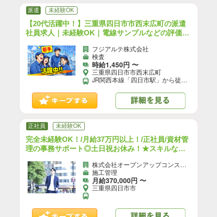
派遣
未経験OK
【20代活躍中！】三重県四日市市西末広町の派遣
社員求人｜未経験OK｜電線サンプルなどの評価テ
スト業務／日勤／前払いOK｜（YO-18525-01-J
フジアルテ株式会社
P）【8】
検査
時給1,450円 〜
三重県四日市市西末広町
JR関西本線「四日市駅」から徒歩で7分 近鉄名古屋線「四日市駅」から車で7分 【交通手段】 車、バイク、自転車通勤可 ☆職場の駐車場は無料でご利用いただけます！
正社員
未経験OK
完全未経験OK！/月給37万円以上！/正社員/資材管
理の事務サポート◎土日祝お休み！★スキルなし
でも収入UP★/h
株式会社オープンアップコンストラクション（旧社名：株式会社夢真）
施工管理
月給370,000円 〜
三重県四日市市