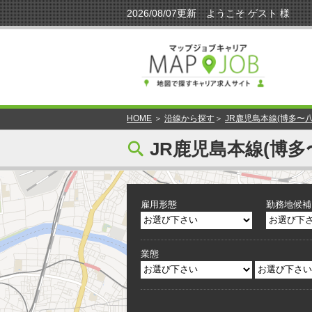
HOME
＞
沿線から探す
＞
JR鹿児島本線(博多〜八
[
JR鹿児島本線(博多
雇用形態
勤務地候補
業態