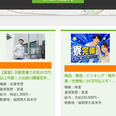
【派遣】日勤専属で月収25万円
検品・梱包・ピッキング・軽作
以上可能！入社前の職場見学...
業／交替制／29万円以上可！...
職種：在庫管理
職種：検査
雇用形態：派遣
雇用形態：派遣
給与：時給1,300円～
給与：月給220,000円～
勤務地：福岡県久留米市
勤務地：福岡県久留米市