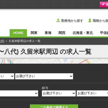
y
˙
勤務地から探す
職種から
HOME
関東
東海
関西
北海道・東北
甲信
代)
＞ 久留米駅周辺の求人一覧
〜八代) 久留米駅周辺 の求人一覧
給与