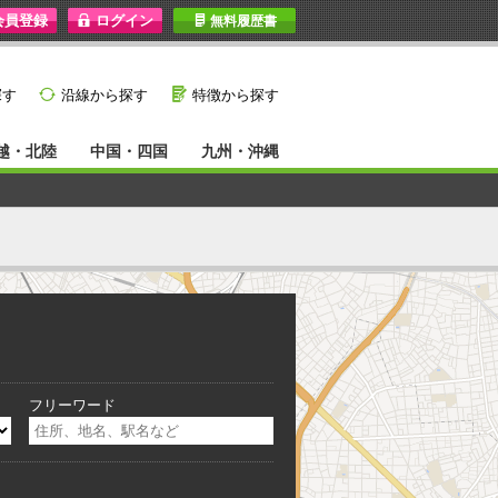
I
無料履歴書
}
G
探す
沿線から探す
特徴から探す
越・北陸
中国・四国
九州・沖縄
フリーワード