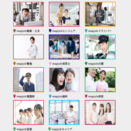
mapjob建築・土木
mapjobエンジニア
mapjobドライバー
mapjob警備
mapjob保育士
mapjob介護
mapjob看護師
mapjob歯科
mapjob美容
mapjob派遣
mapjobキャリア