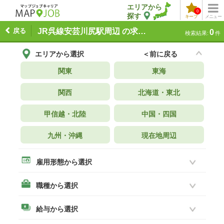
エリアから
0
探す
キープ
メニュー
戻る
JR呉線安芸川尻駅周辺 の求人一覧
0
検索結果:
件
エリアから選択
＜前に戻る
関東
東海
関西
北海道・東北
甲信越・北陸
中国・四国
九州・沖縄
現在地周辺
雇用形態から選択
職種から選択
給与から選択