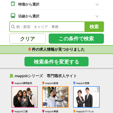
特徴から選択
沿線から選択
この条件で検索
クリア
0
件の求人情報が見つかりました
検索条件を変更する
‰
mapjobシリーズ 専門職求人サイト
mapjob携帯販売
mapjob飲食
mapjob営業
mapjob工場
mapjob事務
mapjobアパレル