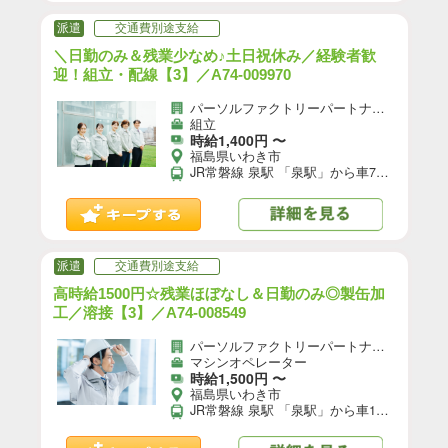
派遣
交通費別途支給
＼日勤のみ＆残業少なめ♪土日祝休み／経験者歓
迎！組立・配線【3】／A74-009970
パーソルファクトリーパートナーズ株式会社
組立
時給1,400円 〜
福島県いわき市
JR常磐線 泉駅 「泉駅」から車7分 ★自転車、バイク、マイカー通勤OK（無料駐車場あり）
派遣
交通費別途支給
高時給1500円☆残業ほぼなし＆日勤のみ◎製缶加
工／溶接【3】／A74-008549
パーソルファクトリーパートナーズ株式会社
マシンオペレーター
時給1,500円 〜
福島県いわき市
JR常磐線 泉駅 「泉駅」から車10分 ★自転車、バイク、マイカー通勤OK（無料駐車場あり）