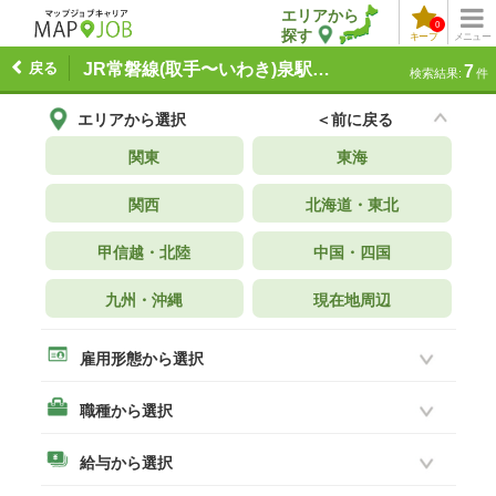
エリアから
0
探す
キープ
メニュー
戻る
JR常磐線(取手〜いわき)泉駅周辺 の求人一覧
7
検索結果:
件
エリアから選択
＜前に戻る
関東
東海
関西
北海道・東北
甲信越・北陸
中国・四国
九州・沖縄
現在地周辺
雇用形態から選択
職種から選択
給与から選択