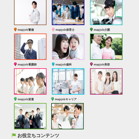
mapjob警備
mapjob保育士
mapjob介護
mapjob看護師
mapjob歯科
mapjob美容
mapjob派遣
mapjobキャリア
(
お役立ちコンテンツ