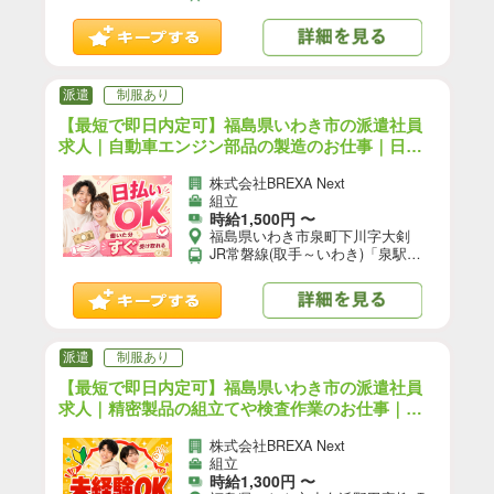
派遣
制服あり
【最短で即日内定可】福島県いわき市の派遣社員
求人｜自動車エンジン部品の製造のお仕事｜日払
いOK＜未経験OK＞最寄駅：JR常磐線(取手～いわ
株式会社BREXA Next
き)「泉駅」車15分 【自動車】【1】/F16-13087-0
組立
2
時給1,500円 〜
福島県いわき市泉町下川字大剣
JR常磐線(取手～いわき)「泉駅」車15分 ※常磐自動車道いわき勿来ICから車で15分 ★工場敷地内に無料駐車場あり
派遣
制服あり
【最短で即日内定可】福島県いわき市の派遣社員
求人｜精密製品の組立てや検査作業のお仕事｜日
払いOK＜未経験OK＞最寄駅：JR常磐線(取手～い
株式会社BREXA Next
わき)「泉駅」車15分 【1】/F16-13230-05
組立
時給1,300円 〜