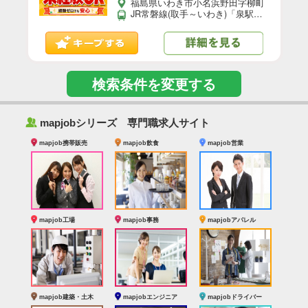
福島県いわき市小名浜野田字柳町
JR常磐線(取手～いわき)「泉駅」車15分 ※常磐道湯本ICから車で20分 ★工場敷地外に無料駐車場あり
検索条件を変更する
‰
mapjobシリーズ 専門職求人サイト
mapjob携帯販売
mapjob飲食
mapjob営業
mapjob工場
mapjob事務
mapjobアパレル
mapjob建築・土木
mapjobエンジニア
mapjobドライバー