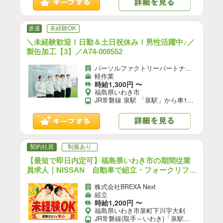
派遣
未経験OK
＼未経験歓迎！日勤＆土日祝休み！男性活躍中♪／
製缶加工【3】／A74-008552
パーソルファクトリーパートナーズ株式会社
軽作業
時給1,300円 〜
福島県いわき市
JR常磐線 泉駅 「泉駅」から車10分 ★自転車、バイク、マイカー通勤OK（無料駐車場あり）
契約社員
制服あり
【最短で即日内定可】福島県いわき市の期間従業
員求人｜NISSAN 自動車で組立・フォークリフト
のお仕事｜未経験OK◎最寄駅：JR常磐線(取手～
株式会社BREXA Next
いわき)「泉駅」車15分 【自動車】【3】/F16-130
組立
77-01
時給1,200円 〜
福島県いわき市泉町下川字大剣
JR常磐線(取手～いわき)「泉駅」車15分 ※常磐自動車道 いわき勿来ICから車で15分 ★工場敷地内に無料駐車場あり