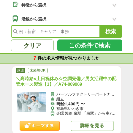
特徴から選択
沿線から選択
この条件で検索
クリア
7
件の求人情報が見つかりました
派遣
未経験OK
＼高時給×土日祝休み☆空調完備／男女活躍中の配
管ホース製造【1】／A74-009969
パーソルファクトリーパートナーズ株式会社
組立
時給1,400円 〜
福島県いわき市
JR常磐線 泉駅 「泉駅」から車7分 ★自転車、バイク、マイカー通勤OK（無料駐車場あり）