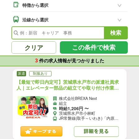
特徴から選択
沿線から選択
この条件で検索
クリア
3
件の求人情報が見つかりました
派遣
制服あり
【最短で即日内定可】茨城県水戸市の派遣社員求
人｜エレベーター部品の組立てや取り付け作業の
お仕事｜日払いOK＜未経験OK＞最寄駅：JR常磐
株式会社BREXA Next
線(取手～いわき)「内原駅」車6分 【14】/F16-11
組立
837-01
時給1,206円 〜
茨城県水戸市小林町
JR常磐線(取手～いわき)「内原駅」車6分 ※常磐自動車道水戸ICから車で10分 ★工場敷地外に無料駐車場あり