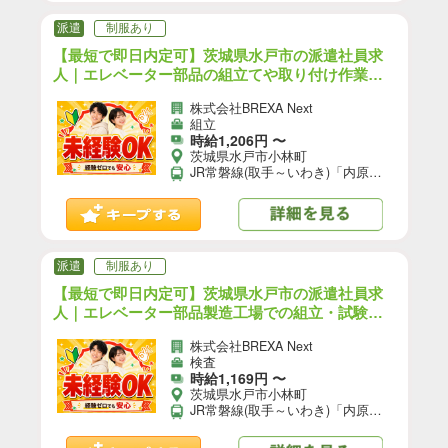
派遣
制服あり
【最短で即日内定可】茨城県水戸市の派遣社員求
人｜エレベーター部品の組立てや取り付け作業の
お仕事｜日払いOK＜未経験OK＞最寄駅：JR常磐
株式会社BREXA Next
線(取手～いわき)「内原駅」車6分 【14】/F16-11
組立
837-05
時給1,206円 〜
茨城県水戸市小林町
JR常磐線(取手～いわき)「内原駅」車6分 ※常磐自動車道水戸ICから車で10分 ★工場敷地外に無料駐車場あり
派遣
制服あり
【最短で即日内定可】茨城県水戸市の派遣社員求
人｜エレベーター部品製造工場での組立・試験作
業他のお仕事｜日払いOK＜未経験OK＞最寄駅：J
株式会社BREXA Next
R常磐線(取手～いわき)「内原駅」車6分 【14】/F
検査
16-11837-07
時給1,169円 〜
茨城県水戸市小林町
JR常磐線(取手～いわき)「内原駅」車6分 ※常磐自動車道水戸ICから車で10分 ★工場敷地外に無料駐車場あり