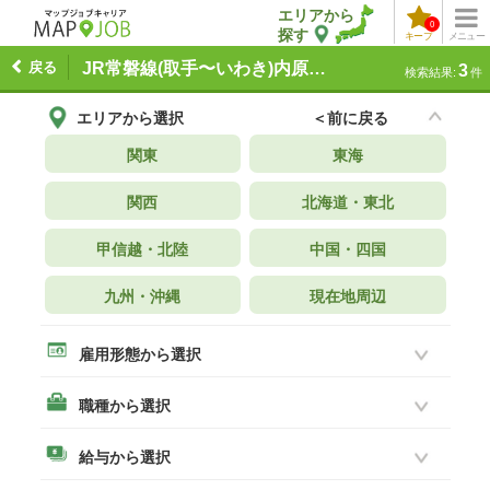
エリアから
0
探す
キープ
メニュー
戻る
JR常磐線(取手〜いわき)内原駅周辺 の求人一覧
3
検索結果:
件
エリアから選択
＜前に戻る
関東
東海
関西
北海道・東北
甲信越・北陸
中国・四国
九州・沖縄
現在地周辺
雇用形態から選択
職種から選択
給与から選択