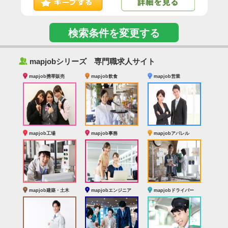
検索条件を変更する
‰
mapjobシリーズ 専門職求人サイト
mapjob携帯販売
mapjob飲食
mapjob営業
mapjob工場
mapjob事務
mapjobアパレル
mapjob建築・土木
mapjobエンジニア
mapjobドライバー