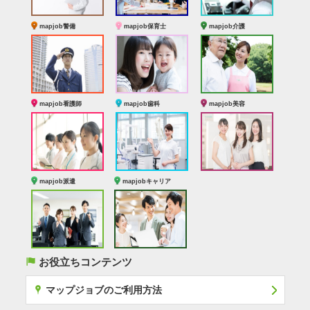
mapjob警備
mapjob保育士
mapjob介護
mapjob看護師
mapjob歯科
mapjob美容
mapjob派遣
mapjobキャリア
(
お役立ちコンテンツ
x
マップジョブのご利用方法