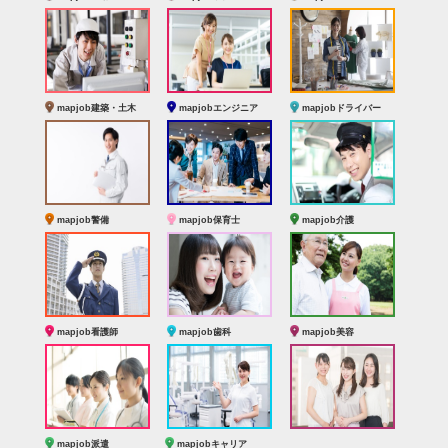
mapjob建築・土木
mapjobエンジニア
mapjobドライバー
mapjob警備
mapjob保育士
mapjob介護
mapjob看護師
mapjob歯科
mapjob美容
mapjob派遣
mapjobキャリア