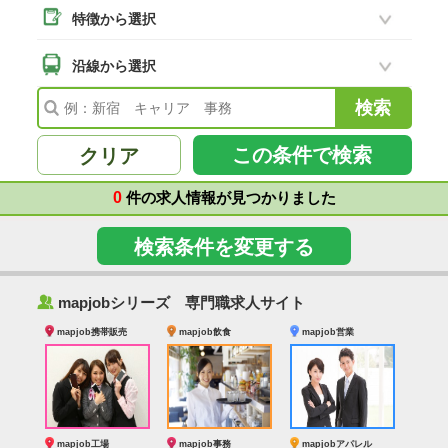
特徴から選択
二本松市
(8)
南相馬市
沿線から選択
(2)
会津若松市
(7)
福島県その他
(41)
この条件で検索
クリア
0
件の求人情報が見つかりました
検索条件を変更する
‰
mapjobシリーズ 専門職求人サイト
mapjob携帯販売
mapjob飲食
mapjob営業
mapjob工場
mapjob事務
mapjobアパレル