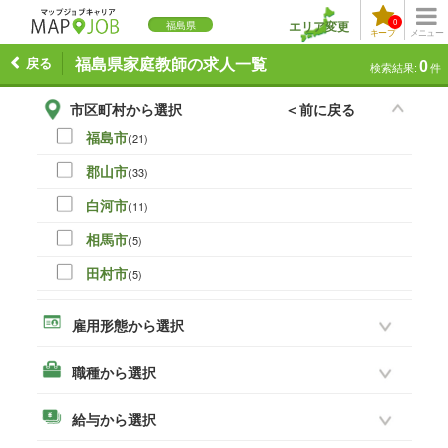
0
エリア変更
福島県
キープ
メニュー
戻る
福島県家庭教師の求人一覧
0
検索結果:
件
市区町村から選択
＜前に戻る
福島市
(21)
郡山市
(33)
白河市
(11)
相馬市
(5)
田村市
(5)
伊達市
(0)
雇用形態から選択
本宮市
(8)
職種から選択
いわき市
(19)
須賀川市
(14)
給与から選択
喜多方市
(3)