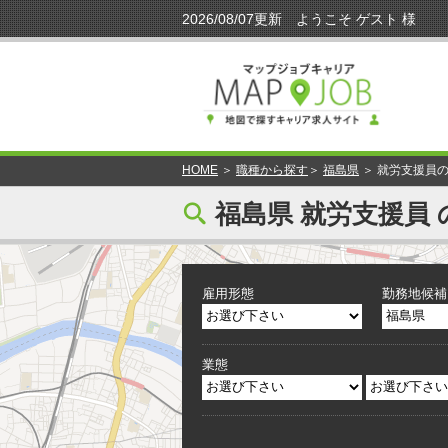
HOME
＞
職種から探す
＞
福島県
＞ 就労支援員
[
福島県 就労支援員 
雇用形態
勤務地候補
業態