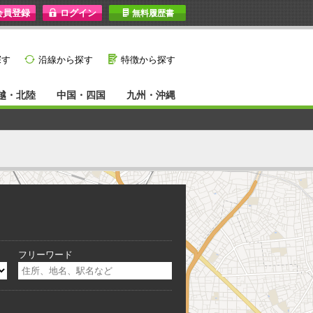
I
無料履歴書
}
G
探す
沿線から探す
特徴から探す
越・北陸
中国・四国
九州・沖縄
フリーワード