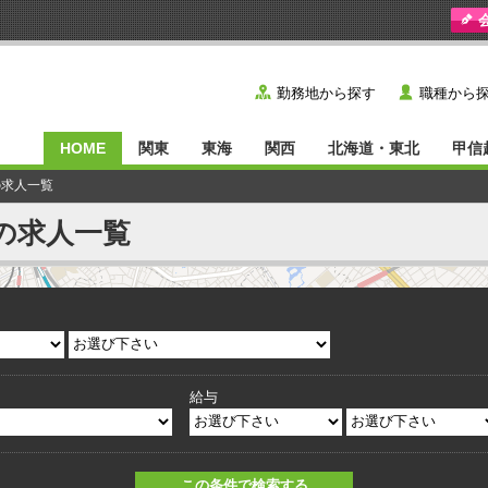
y
˙
勤務地から探す
職種から
HOME
関東
東海
関西
北海道・東北
甲信
の求人一覧
の求人一覧
給与