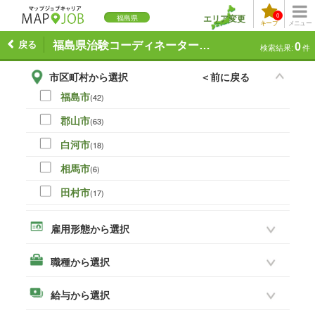
0
エリア変更
福島県
キープ
メニュー
戻る
福島県治験コーディネーターの求人一覧
0
検索結果:
件
市区町村から選択
＜前に戻る
福島市
(42)
郡山市
(63)
白河市
(18)
相馬市
(6)
田村市
(17)
伊達市
(0)
雇用形態から選択
本宮市
(16)
職種から選択
いわき市
(45)
須賀川市
(28)
給与から選択
喜多方市
(3)