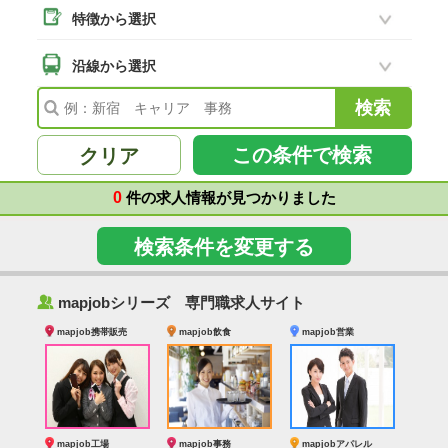
特徴から選択
二本松市
(18)
南相馬市
沿線から選択
(2)
会津若松市
(7)
福島県その他
(99)
この条件で検索
クリア
0
件の求人情報が見つかりました
検索条件を変更する
‰
mapjobシリーズ 専門職求人サイト
mapjob携帯販売
mapjob飲食
mapjob営業
mapjob工場
mapjob事務
mapjobアパレル