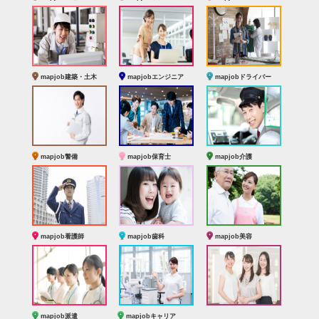
mapjob建築・土木
mapjobエンジニア
mapjobドライバー
mapjob警備
mapjob保育士
mapjob介護
mapjob看護師
mapjob歯科
mapjob美容
mapjob派遣
mapjobキャリア