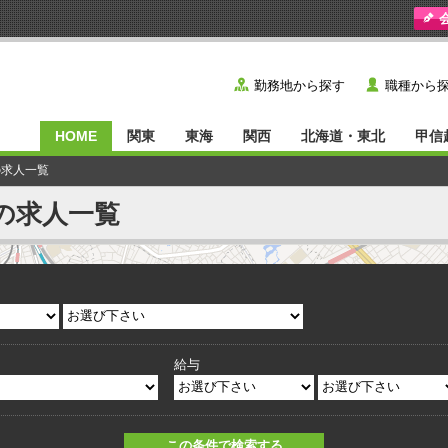
y
˙
勤務地から探す
職種から
HOME
関東
東海
関西
北海道・東北
甲信
の求人一覧
の求人一覧
給与