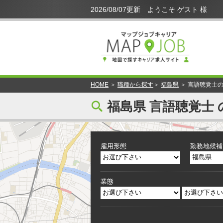
HOME
＞
職種から探す
＞
福島県
＞ 言語聴覚士
[
福島県 言語聴覚士 
雇用形態
勤務地候補
業態