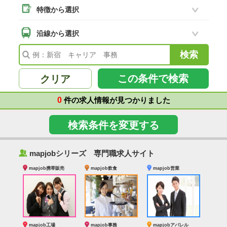
特徴から選択
二本松市
(18)
南相馬市
沿線から選択
(2)
会津若松市
(7)
福島県その他
(99)
この条件で検索
クリア
0
件の求人情報が見つかりました
検索条件を変更する
‰
mapjobシリーズ 専門職求人サイト
mapjob携帯販売
mapjob飲食
mapjob営業
mapjob工場
mapjob事務
mapjobアパレル