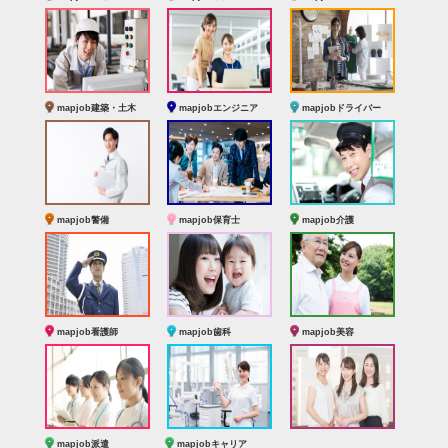
mapjob建築・土木
mapjobエンジニア
mapjobドライバー
mapjob警備
mapjob保育士
mapjob介護
mapjob看護師
mapjob歯科
mapjob美容
mapjob派遣
mapjobキャリア