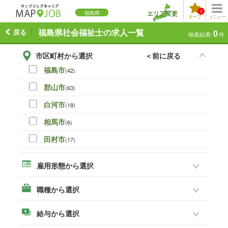
0
エリア変更
福島県
キープ
メニュー
戻る
福島県社会福祉士の求人一覧
0
検索結果:
件
市区町村から選択
＜前に戻る
福島市
(42)
郡山市
(63)
白河市
(18)
相馬市
(6)
田村市
(17)
伊達市
(0)
雇用形態から選択
本宮市
(16)
職種から選択
いわき市
(45)
須賀川市
(28)
給与から選択
喜多方市
(3)