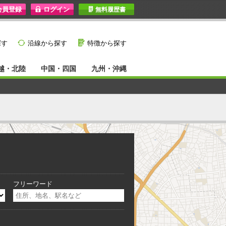
I
無料履歴書
}
G
探す
沿線から探す
特徴から探す
越・北陸
中国・四国
九州・沖縄
フリーワード