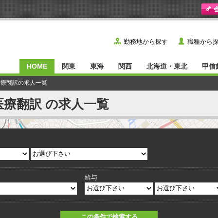
y
˙
勤務地から探す
職種から
HOME
関東
東海
関西
北海道・東北
甲信
医療翻訳の求人一覧
医療翻訳 の求人一覧
給与