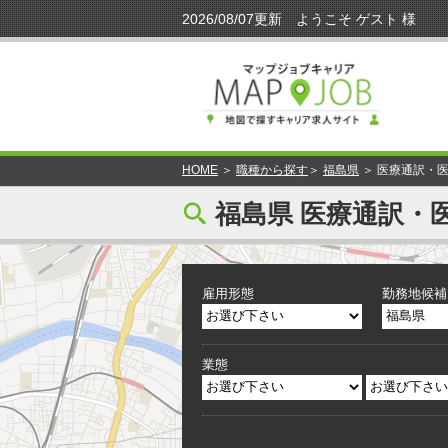
HOME
＞
職種から探す
＞
福島県
＞ 医療通訳・
[
福島県 医療通訳・
雇用形態
勤務地候補
業態