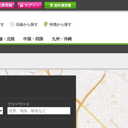
I
無料履歴書
}
G
探す
沿線から探す
特徴から探す
越・北陸
中国・四国
九州・沖縄
フリーワード