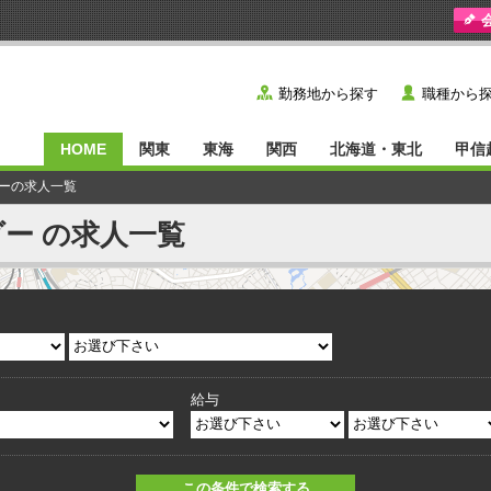
y
˙
勤務地から探す
職種から
HOME
関東
東海
関西
北海道・東北
甲信
ダーの求人一覧
ダー の求人一覧
給与