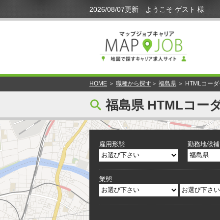
HOME
＞
職種から探す
＞
福島県
＞ HTMLコー
[
福島県 HTMLコー
雇用形態
勤務地候補
業態