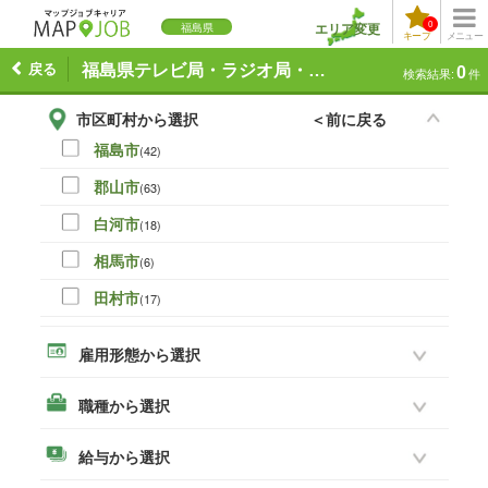
0
エリア変更
福島県
キープ
メニュー
戻る
福島県テレビ局・ラジオ局・編集プロダクションの求人一覧
0
検索結果:
件
市区町村から選択
＜前に戻る
福島市
(42)
郡山市
(63)
白河市
(18)
相馬市
(6)
田村市
(17)
伊達市
(0)
雇用形態から選択
本宮市
(16)
職種から選択
いわき市
(45)
須賀川市
(28)
給与から選択
喜多方市
(3)