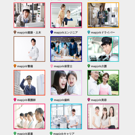
mapjob建築・土木
mapjobエンジニア
mapjobドライバー
mapjob警備
mapjob保育士
mapjob介護
mapjob看護師
mapjob歯科
mapjob美容
mapjob派遣
mapjobキャリア