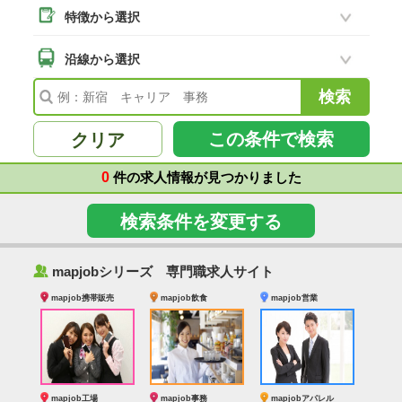
特徴から選択
二本松市
(18)
南相馬市
沿線から選択
(2)
会津若松市
(7)
福島県その他
(99)
この条件で検索
クリア
0
件の求人情報が見つかりました
検索条件を変更する
‰
mapjobシリーズ 専門職求人サイト
mapjob携帯販売
mapjob飲食
mapjob営業
mapjob工場
mapjob事務
mapjobアパレル