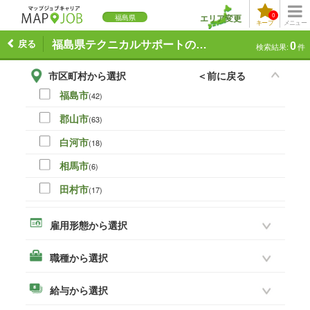
0
エリア変更
福島県
キープ
メニュー
戻る
福島県テクニカルサポートの求人一覧
0
検索結果:
件
市区町村から選択
＜前に戻る
福島市
(42)
郡山市
(63)
白河市
(18)
相馬市
(6)
田村市
(17)
伊達市
(0)
雇用形態から選択
本宮市
(16)
職種から選択
いわき市
(45)
須賀川市
(28)
給与から選択
喜多方市
(3)