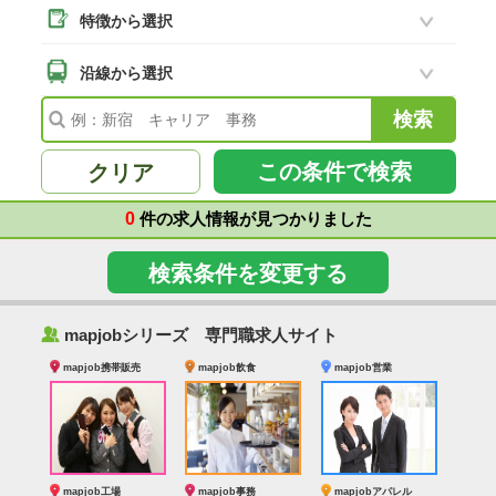
特徴から選択
二本松市
(18)
南相馬市
沿線から選択
(2)
会津若松市
(7)
福島県その他
(99)
この条件で検索
クリア
0
件の求人情報が見つかりました
検索条件を変更する
‰
mapjobシリーズ 専門職求人サイト
mapjob携帯販売
mapjob飲食
mapjob営業
mapjob工場
mapjob事務
mapjobアパレル