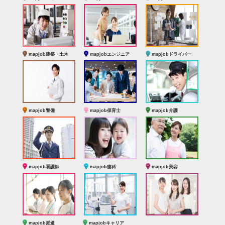
mapjob建築・土木
mapjobエンジニア
mapjobドライバー
mapjob警備
mapjob保育士
mapjob介護
mapjob看護師
mapjob歯科
mapjob美容
mapjob派遣
mapjobキャリア