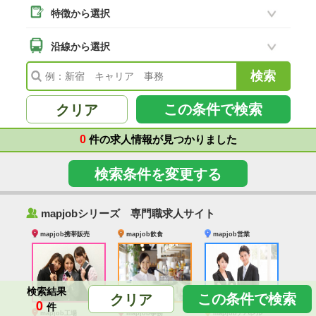
特徴から選択
二本松市
(18)
南相馬市
沿線から選択
(2)
会津若松市
(7)
福島県その他
(99)
この条件で検索
クリア
0
件の求人情報が見つかりました
検索条件を変更する
‰
mapjobシリーズ 専門職求人サイト
mapjob携帯販売
mapjob飲食
mapjob営業
検索結果
この条件で検索
クリア
0
件
mapjob工場
mapjob事務
mapjobアパレル