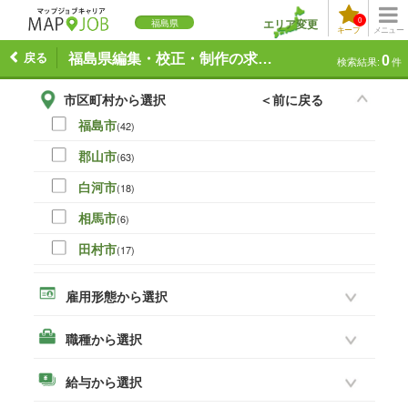
0
エリア変更
福島県
キープ
メニュー
戻る
福島県編集・校正・制作の求人一覧
0
検索結果:
件
市区町村から選択
＜前に戻る
福島市
(42)
郡山市
(63)
白河市
(18)
相馬市
(6)
田村市
(17)
伊達市
(0)
雇用形態から選択
本宮市
(16)
職種から選択
いわき市
(45)
須賀川市
(28)
給与から選択
喜多方市
(3)