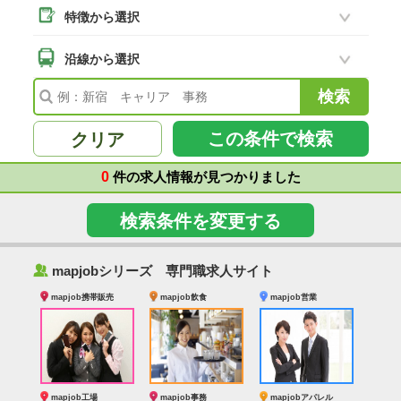
特徴から選択
二本松市
(8)
南相馬市
沿線から選択
(2)
会津若松市
(7)
福島県その他
(41)
この条件で検索
クリア
0
件の求人情報が見つかりました
検索条件を変更する
‰
mapjobシリーズ 専門職求人サイト
mapjob携帯販売
mapjob飲食
mapjob営業
mapjob工場
mapjob事務
mapjobアパレル