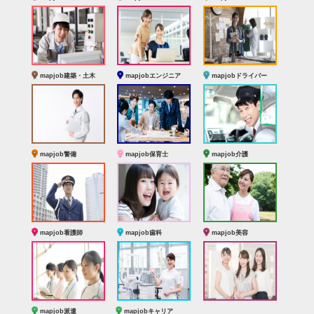
mapjob建築・土木
mapjobエンジニア
mapjobドライバー
mapjob警備
mapjob保育士
mapjob介護
mapjob看護師
mapjob歯科
mapjob美容
mapjob派遣
mapjobキャリア