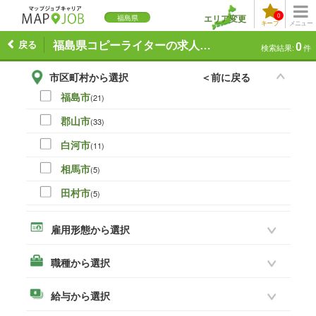
0
エリア変更
福島県
キープ
メニュー
戻る
福島県コピーライターの求人一覧
0
検索結果:
件
市区町村から選択
＜前に戻る
福島市
(21)
郡山市
(33)
白河市
(11)
相馬市
(5)
田村市
(5)
伊達市
(0)
雇用形態から選択
本宮市
(8)
職種から選択
いわき市
(19)
須賀川市
(14)
給与から選択
喜多方市
(3)