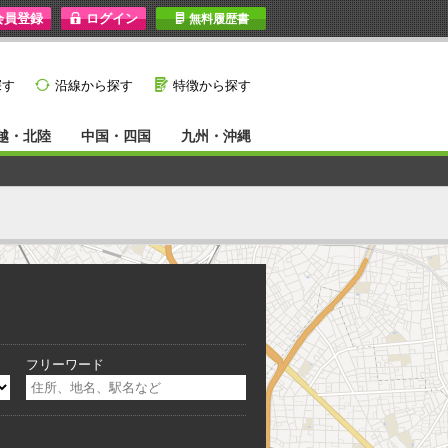
I
無料履歴書
}
G
探す
沿線から探す
特徴から探す
越・北陸
中国・四国
九州・沖縄
フリーワード