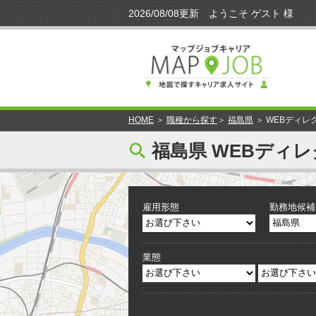
HOME
＞
職種から探す
＞
福島県
＞ WEBディレ
[
福島県 WEBディレ
雇用形態
勤務地候補
業態