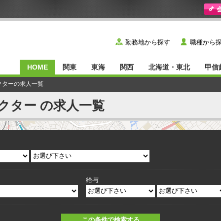
y
˙
勤務地から探す
職種から
HOME
関東
東海
関西
北海道・東北
甲信
クターの求人一覧
クター の求人一覧
給与