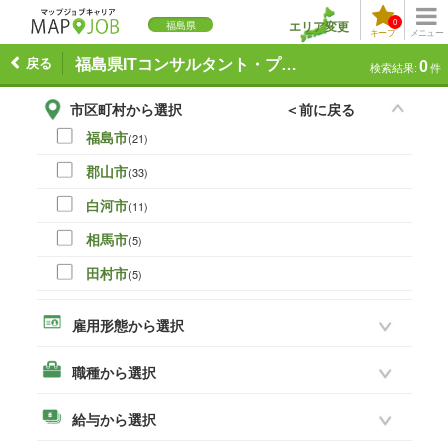
0
エリア変更
福島県
キープ
メニュー
戻る
福島県ITコンサルタント・プリセールスの求人一覧
0
検索結果:
件
市区町村から選択
＜前に戻る
福島市
(21)
郡山市
(33)
白河市
(11)
相馬市
(5)
田村市
(5)
伊達市
(0)
雇用形態から選択
本宮市
(8)
職種から選択
いわき市
(19)
須賀川市
(14)
給与から選択
喜多方市
(3)