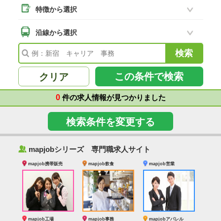
特徴から選択
二本松市
(8)
南相馬市
沿線から選択
(2)
会津若松市
(7)
福島県その他
(41)
この条件で検索
クリア
0
件の求人情報が見つかりました
検索条件を変更する
‰
mapjobシリーズ 専門職求人サイト
mapjob携帯販売
mapjob飲食
mapjob営業
mapjob工場
mapjob事務
mapjobアパレル