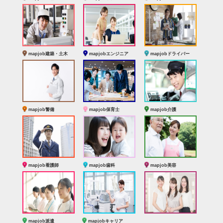
mapjob建築・土木
mapjobエンジニア
mapjobドライバー
mapjob警備
mapjob保育士
mapjob介護
mapjob看護師
mapjob歯科
mapjob美容
mapjob派遣
mapjobキャリア