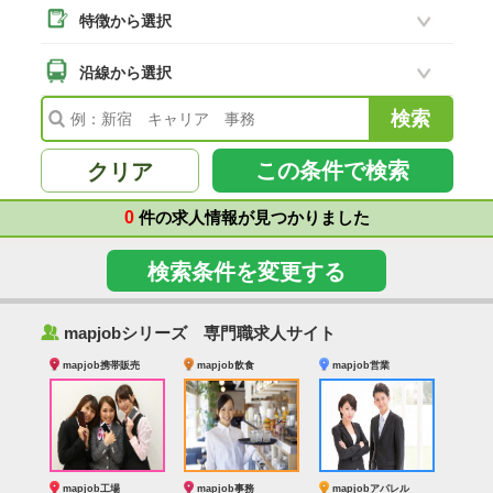
特徴から選択
二本松市
(8)
南相馬市
沿線から選択
(2)
会津若松市
(7)
福島県その他
(41)
この条件で検索
クリア
0
件の求人情報が見つかりました
検索条件を変更する
‰
mapjobシリーズ 専門職求人サイト
mapjob携帯販売
mapjob飲食
mapjob営業
mapjob工場
mapjob事務
mapjobアパレル