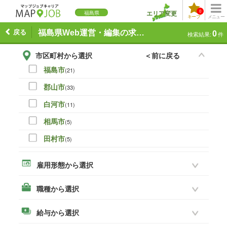
0
エリア変更
福島県
キープ
メニュー
戻る
福島県Web運営・編集の求人一覧
0
検索結果:
件
市区町村から選択
＜前に戻る
福島市
(21)
郡山市
(33)
白河市
(11)
相馬市
(5)
田村市
(5)
伊達市
(0)
雇用形態から選択
本宮市
(8)
職種から選択
いわき市
(19)
須賀川市
(14)
給与から選択
喜多方市
(3)