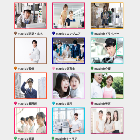
mapjob建築・土木
mapjobエンジニア
mapjobドライバー
mapjob警備
mapjob保育士
mapjob介護
mapjob看護師
mapjob歯科
mapjob美容
mapjob派遣
mapjobキャリア