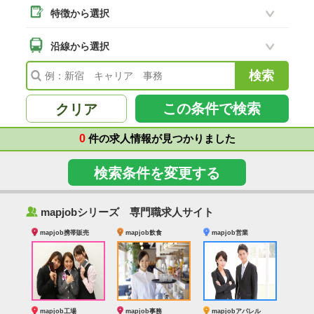
特徴から選択
二本松市
(8)
南相馬市
沿線から選択
(2)
会津若松市
(7)
福島県その他
(41)
この条件で検索
クリア
0
件の求人情報が見つかりました
検索条件を変更する
‰
mapjobシリーズ 専門職求人サイト
mapjob携帯販売
mapjob飲食
mapjob営業
mapjob工場
mapjob事務
mapjobアパレル