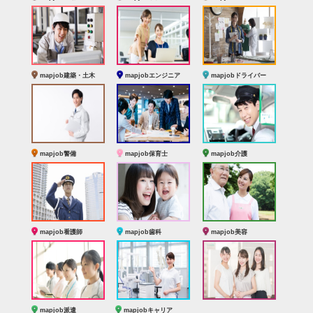
mapjob建築・土木
mapjobエンジニア
mapjobドライバー
mapjob警備
mapjob保育士
mapjob介護
mapjob看護師
mapjob歯科
mapjob美容
mapjob派遣
mapjobキャリア