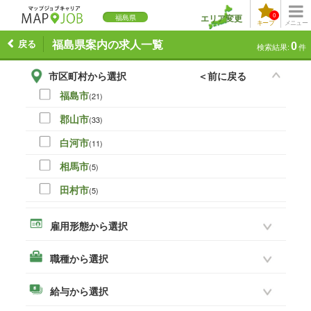
0
エリア変更
福島県
キープ
メニュー
戻る
福島県案内の求人一覧
0
検索結果:
件
市区町村から選択
＜前に戻る
福島市
(21)
郡山市
(33)
白河市
(11)
相馬市
(5)
田村市
(5)
伊達市
(0)
雇用形態から選択
本宮市
(8)
職種から選択
いわき市
(19)
須賀川市
(14)
給与から選択
喜多方市
(3)