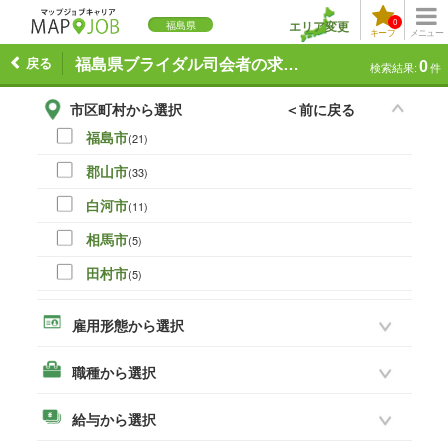
0
エリア変更
福島県
キープ
メニュー
戻る
福島県ブライダル司会者の求人一覧
0
検索結果:
件
市区町村から選択
＜前に戻る
福島市
(21)
郡山市
(33)
白河市
(11)
相馬市
(5)
田村市
(5)
伊達市
(0)
雇用形態から選択
本宮市
(8)
職種から選択
いわき市
(19)
須賀川市
(14)
給与から選択
喜多方市
(3)