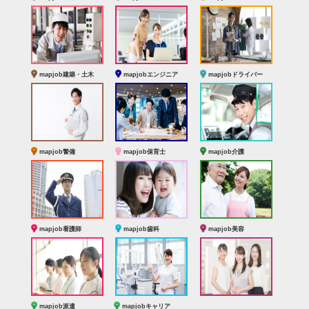
mapjob建築・土木
mapjobエンジニア
mapjobドライバー
mapjob警備
mapjob保育士
mapjob介護
mapjob看護師
mapjob歯科
mapjob美容
mapjob派遣
mapjobキャリア