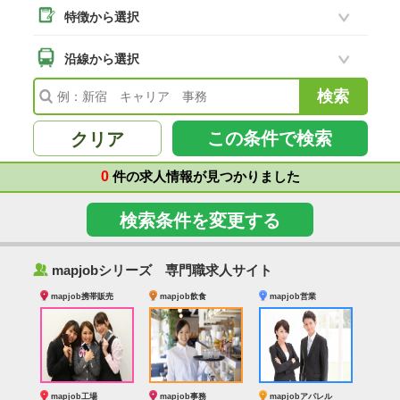
特徴から選択
二本松市
(8)
南相馬市
沿線から選択
(2)
会津若松市
(7)
福島県その他
(41)
この条件で検索
クリア
0
件の求人情報が見つかりました
検索条件を変更する
‰
mapjobシリーズ 専門職求人サイト
mapjob携帯販売
mapjob飲食
mapjob営業
mapjob工場
mapjob事務
mapjobアパレル