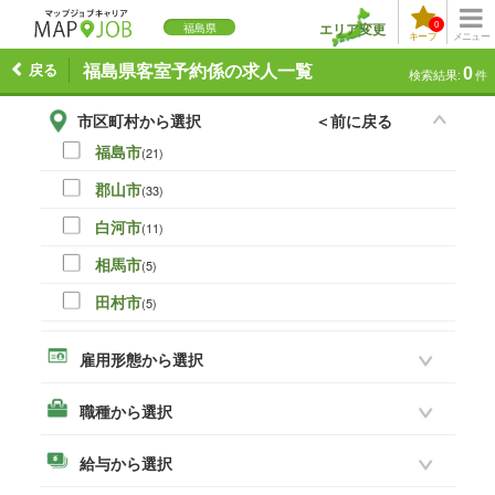
0
エリア変更
福島県
キープ
メニュー
戻る
福島県客室予約係の求人一覧
0
検索結果:
件
市区町村から選択
＜前に戻る
福島市
(21)
郡山市
(33)
白河市
(11)
相馬市
(5)
田村市
(5)
伊達市
(0)
雇用形態から選択
本宮市
(8)
職種から選択
いわき市
(19)
須賀川市
(14)
給与から選択
喜多方市
(3)