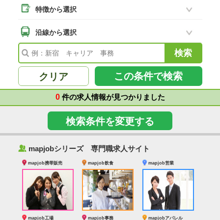
特徴から選択
二本松市
(8)
南相馬市
沿線から選択
(2)
会津若松市
(7)
福島県その他
(41)
この条件で検索
クリア
0
件の求人情報が見つかりました
検索条件を変更する
‰
mapjobシリーズ 専門職求人サイト
mapjob携帯販売
mapjob飲食
mapjob営業
mapjob工場
mapjob事務
mapjobアパレル