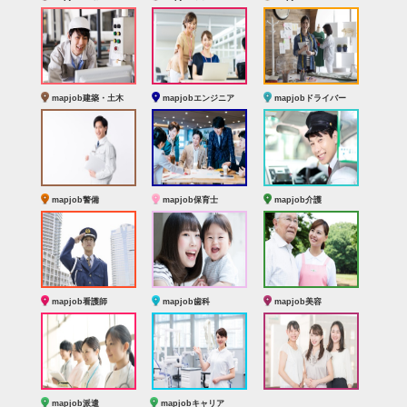
mapjob建築・土木
mapjobエンジニア
mapjobドライバー
mapjob警備
mapjob保育士
mapjob介護
mapjob看護師
mapjob歯科
mapjob美容
mapjob派遣
mapjobキャリア