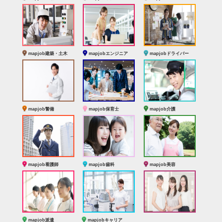
mapjob建築・土木
mapjobエンジニア
mapjobドライバー
mapjob警備
mapjob保育士
mapjob介護
mapjob看護師
mapjob歯科
mapjob美容
mapjob派遣
mapjobキャリア