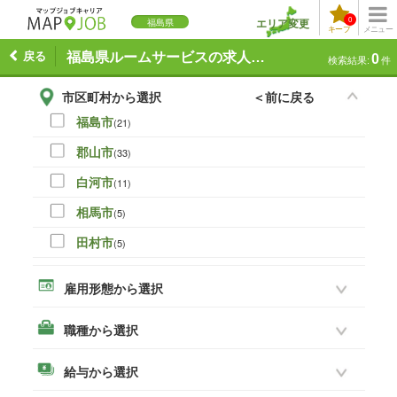
0
エリア変更
福島県
キープ
メニュー
戻る
福島県ルームサービスの求人一覧
0
検索結果:
件
市区町村から選択
＜前に戻る
福島市
(21)
郡山市
(33)
白河市
(11)
相馬市
(5)
田村市
(5)
伊達市
(0)
雇用形態から選択
本宮市
(8)
職種から選択
いわき市
(19)
須賀川市
(14)
給与から選択
喜多方市
(3)