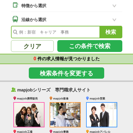
特徴から選択
二本松市
(8)
南相馬市
沿線から選択
(2)
会津若松市
(7)
福島県その他
(41)
この条件で検索
クリア
0
件の求人情報が見つかりました
検索条件を変更する
‰
mapjobシリーズ 専門職求人サイト
mapjob携帯販売
mapjob飲食
mapjob営業
mapjob工場
mapjob事務
mapjobアパレル