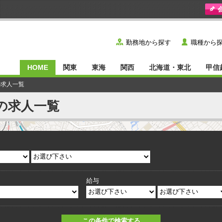
y
˙
勤務地から探す
職種から
HOME
関東
東海
関西
北海道・東北
甲信
の求人一覧
の求人一覧
給与