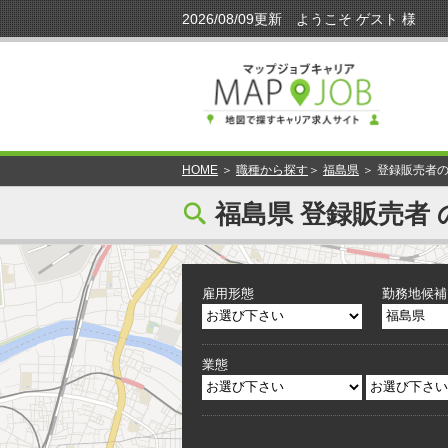
HOME
＞
職種から探す
＞
福島県
＞ 登録販売者
[
福島県 登録販売者 
雇用形態
勤務地候補
業態