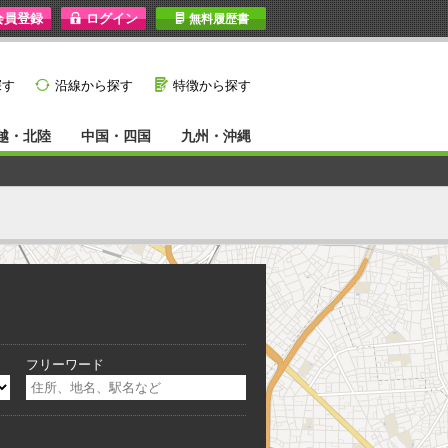
I
無料履歴書
}
G
探す
沿線から探す
特徴から探す
越・北陸
中国・四国
九州・沖縄
フリーワード