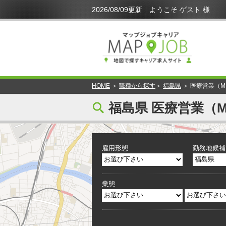
HOME
＞
職種から探す
＞
福島県
＞ 医療営業（M
[
福島県 医療営業（M
雇用形態
勤務地候補
業態