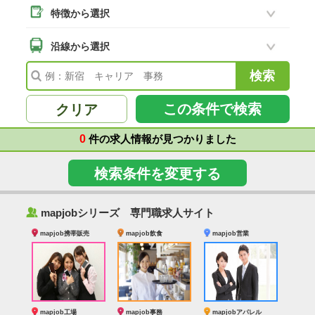
特徴から選択
二本松市
(8)
南相馬市
沿線から選択
(2)
会津若松市
(7)
福島県その他
(41)
この条件で検索
クリア
0
件の求人情報が見つかりました
検索条件を変更する
‰
mapjobシリーズ 専門職求人サイト
mapjob携帯販売
mapjob飲食
mapjob営業
mapjob工場
mapjob事務
mapjobアパレル