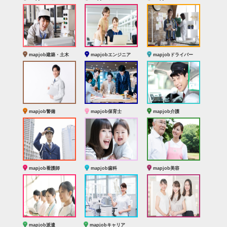
mapjob建築・土木
mapjobエンジニア
mapjobドライバー
mapjob警備
mapjob保育士
mapjob介護
mapjob看護師
mapjob歯科
mapjob美容
mapjob派遣
mapjobキャリア