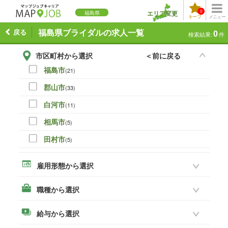
0
エリア変更
福島県
キープ
メニュー
戻る
福島県ブライダルの求人一覧
0
検索結果:
件
市区町村から選択
＜前に戻る
福島市
(21)
郡山市
(33)
白河市
(11)
相馬市
(5)
田村市
(5)
伊達市
(0)
雇用形態から選択
本宮市
(8)
職種から選択
いわき市
(19)
須賀川市
(14)
給与から選択
喜多方市
(3)