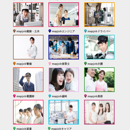
mapjob建築・土木
mapjobエンジニア
mapjobドライバー
mapjob警備
mapjob保育士
mapjob介護
mapjob看護師
mapjob歯科
mapjob美容
mapjob派遣
mapjobキャリア