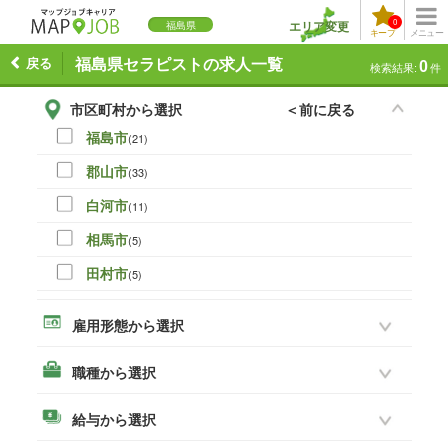
0
エリア変更
福島県
キープ
メニュー
戻る
福島県セラピストの求人一覧
0
検索結果:
件
市区町村から選択
＜前に戻る
福島市
(21)
郡山市
(33)
白河市
(11)
相馬市
(5)
田村市
(5)
伊達市
(0)
雇用形態から選択
本宮市
(8)
職種から選択
いわき市
(19)
須賀川市
(14)
給与から選択
喜多方市
(3)