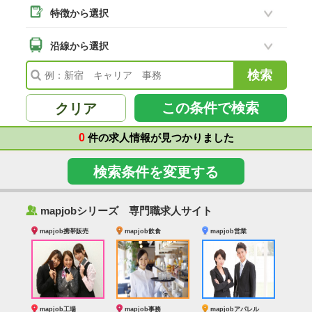
特徴から選択
二本松市
(8)
南相馬市
沿線から選択
(2)
会津若松市
(7)
福島県その他
(41)
この条件で検索
クリア
0
件の求人情報が見つかりました
検索条件を変更する
‰
mapjobシリーズ 専門職求人サイト
mapjob携帯販売
mapjob飲食
mapjob営業
mapjob工場
mapjob事務
mapjobアパレル