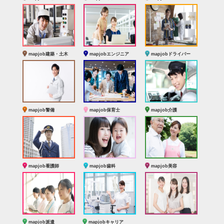
mapjob建築・土木
mapjobエンジニア
mapjobドライバー
mapjob警備
mapjob保育士
mapjob介護
mapjob看護師
mapjob歯科
mapjob美容
mapjob派遣
mapjobキャリア