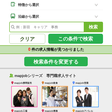
特徴から選択
二本松市
(8)
南相馬市
沿線から選択
(2)
会津若松市
(7)
福島県その他
(41)
この条件で検索
クリア
0
件の求人情報が見つかりました
検索条件を変更する
‰
mapjobシリーズ 専門職求人サイト
mapjob携帯販売
mapjob飲食
mapjob営業
mapjob工場
mapjob事務
mapjobアパレル