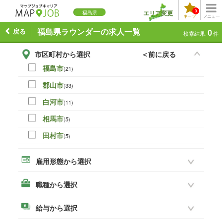
0
エリア変更
福島県
キープ
メニュー
戻る
福島県ラウンダーの求人一覧
0
検索結果:
件
市区町村から選択
＜前に戻る
福島市
(21)
郡山市
(33)
白河市
(11)
相馬市
(5)
田村市
(5)
伊達市
(0)
雇用形態から選択
本宮市
(8)
職種から選択
いわき市
(19)
須賀川市
(14)
給与から選択
喜多方市
(3)