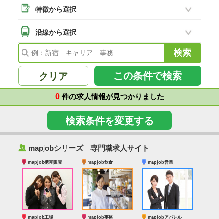
特徴から選択
二本松市
(8)
南相馬市
沿線から選択
(2)
会津若松市
(7)
福島県その他
(41)
この条件で検索
クリア
0
件の求人情報が見つかりました
検索条件を変更する
‰
mapjobシリーズ 専門職求人サイト
mapjob携帯販売
mapjob飲食
mapjob営業
mapjob工場
mapjob事務
mapjobアパレル