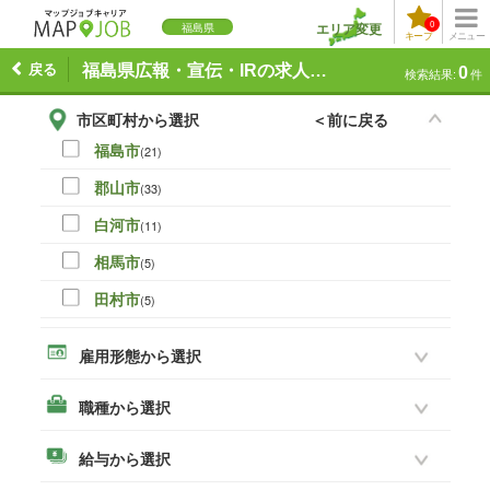
0
エリア変更
福島県
キープ
メニュー
戻る
福島県広報・宣伝・IRの求人一覧
0
検索結果:
件
市区町村から選択
＜前に戻る
福島市
(21)
郡山市
(33)
白河市
(11)
相馬市
(5)
田村市
(5)
伊達市
(0)
雇用形態から選択
本宮市
(8)
職種から選択
いわき市
(19)
須賀川市
(14)
給与から選択
喜多方市
(3)