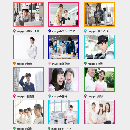
mapjob建築・土木
mapjobエンジニア
mapjobドライバー
mapjob警備
mapjob保育士
mapjob介護
mapjob看護師
mapjob歯科
mapjob美容
mapjob派遣
mapjobキャリア