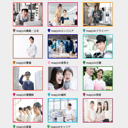
mapjob建築・土木
mapjobエンジニア
mapjobドライバー
mapjob警備
mapjob保育士
mapjob介護
mapjob看護師
mapjob歯科
mapjob美容
mapjob派遣
mapjobキャリア