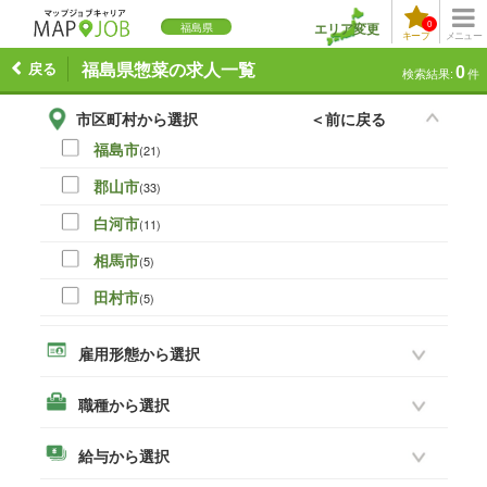
0
エリア変更
福島県
キープ
メニュー
戻る
福島県惣菜の求人一覧
0
検索結果:
件
市区町村から選択
＜前に戻る
福島市
(21)
郡山市
(33)
白河市
(11)
相馬市
(5)
田村市
(5)
伊達市
(0)
雇用形態から選択
本宮市
(8)
職種から選択
いわき市
(19)
須賀川市
(14)
給与から選択
喜多方市
(3)