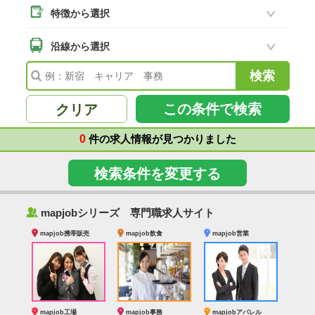
特徴から選択
二本松市
(8)
南相馬市
沿線から選択
(2)
会津若松市
(7)
福島県その他
(41)
この条件で検索
クリア
0
件の求人情報が見つかりました
検索条件を変更する
‰
mapjobシリーズ 専門職求人サイト
mapjob携帯販売
mapjob飲食
mapjob営業
mapjob工場
mapjob事務
mapjobアパレル