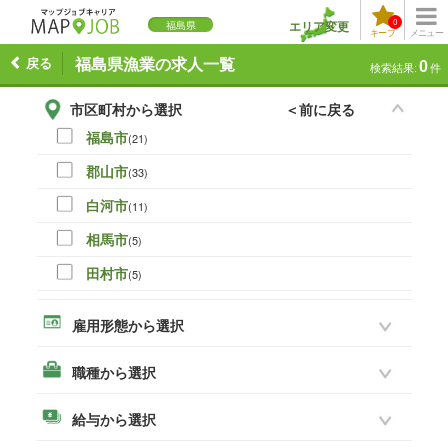
0
エリア変更
福島県
キープ
メニュー
戻る
福島県漁業の求人一覧
0
検索結果:
件
市区町村から選択
＜前に戻る
福島市
(21)
郡山市
(33)
白河市
(11)
相馬市
(5)
田村市
(5)
伊達市
(0)
雇用形態から選択
本宮市
(8)
職種から選択
いわき市
(19)
須賀川市
(14)
給与から選択
喜多方市
(3)