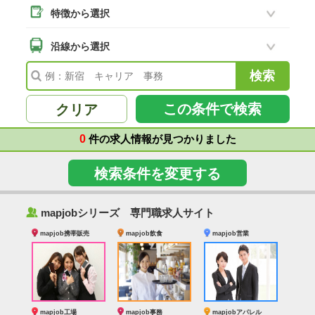
特徴から選択
二本松市
(8)
南相馬市
沿線から選択
(2)
会津若松市
(7)
福島県その他
(41)
この条件で検索
クリア
0
件の求人情報が見つかりました
検索条件を変更する
‰
mapjobシリーズ 専門職求人サイト
mapjob携帯販売
mapjob飲食
mapjob営業
mapjob工場
mapjob事務
mapjobアパレル