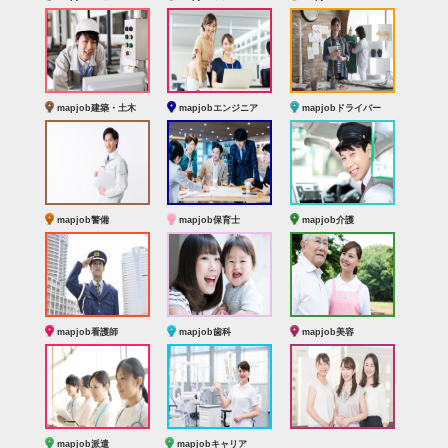
mapjob建築・土木
mapjobエンジニア
mapjobドライバー
mapjob警備
mapjob保育士
mapjob介護
mapjob看護師
mapjob歯科
mapjob美容
mapjob派遣
mapjobキャリア