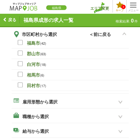
0
エリア変更
福島県
キープ
メニュー
戻る
福島県成形の求人一覧
0
検索結果:
件
市区町村から選択
＜前に戻る
福島市
(42)
郡山市
(63)
白河市
(18)
相馬市
(6)
田村市
(17)
伊達市
(0)
雇用形態から選択
本宮市
(16)
職種から選択
いわき市
(45)
須賀川市
(28)
給与から選択
喜多方市
(3)