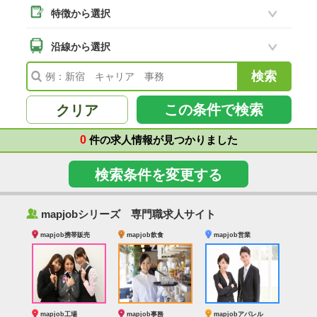
特徴から選択
二本松市
(18)
南相馬市
沿線から選択
(2)
会津若松市
(7)
福島県その他
(99)
この条件で検索
クリア
0
件の求人情報が見つかりました
検索条件を変更する
‰
mapjobシリーズ 専門職求人サイト
mapjob携帯販売
mapjob飲食
mapjob営業
mapjob工場
mapjob事務
mapjobアパレル