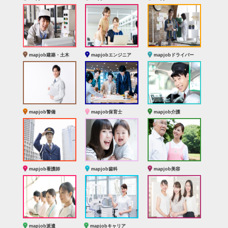
mapjob建築・土木
mapjobエンジニア
mapjobドライバー
mapjob警備
mapjob保育士
mapjob介護
mapjob看護師
mapjob歯科
mapjob美容
mapjob派遣
mapjobキャリア