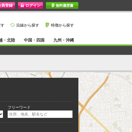
I
無料履歴書
}
G
探す
沿線から探す
特徴から探す
越・北陸
中国・四国
九州・沖縄
フリーワード