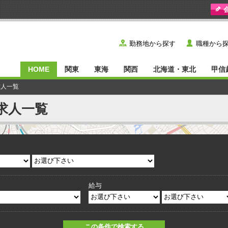
y
˙
勤務地から探す
職種から
HOME
関東
東海
関西
北海道・東北
甲信
求人一覧
求人一覧
給与