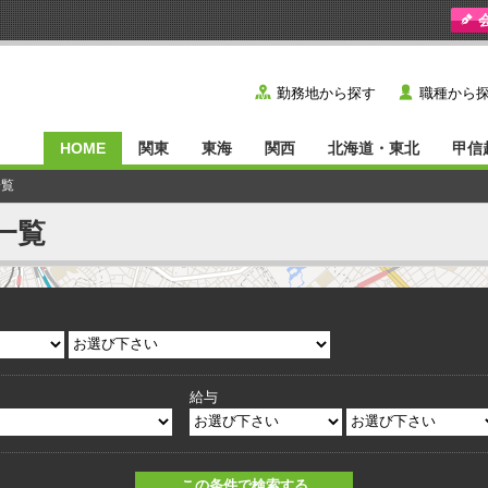
y
˙
勤務地から探す
職種から
HOME
関東
東海
関西
北海道・東北
甲信
一覧
一覧
給与