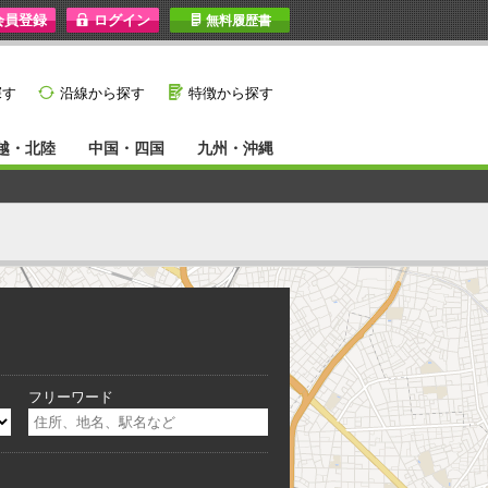
I
無料履歴書
}
G
探す
沿線から探す
特徴から探す
越・北陸
中国・四国
九州・沖縄
フリーワード