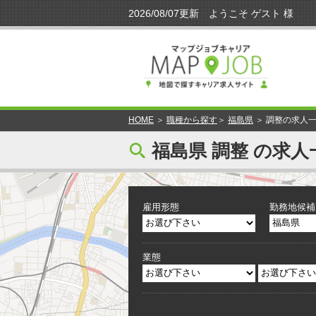
HOME
＞
職種から探す
＞
福島県
＞ 調整の求人
[
福島県 調整 の求人
雇用形態
勤務地候補
業態