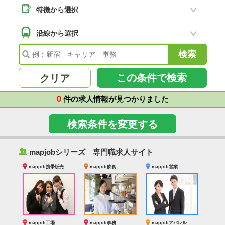
特徴から選択
二本松市
(18)
南相馬市
沿線から選択
(2)
会津若松市
(7)
福島県その他
(99)
この条件で検索
クリア
0
件の求人情報が見つかりました
検索条件を変更する
‰
mapjobシリーズ 専門職求人サイト
mapjob携帯販売
mapjob飲食
mapjob営業
mapjob工場
mapjob事務
mapjobアパレル