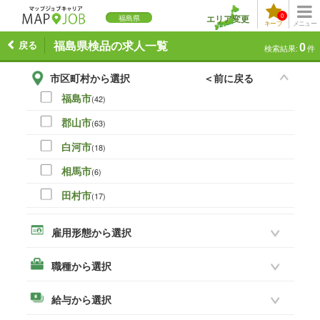
0
エリア変更
福島県
キープ
メニュー
戻る
福島県検品の求人一覧
0
検索結果:
件
市区町村から選択
＜前に戻る
福島市
(42)
郡山市
(63)
白河市
(18)
相馬市
(6)
田村市
(17)
伊達市
(0)
雇用形態から選択
本宮市
(16)
職種から選択
いわき市
(45)
須賀川市
(28)
給与から選択
喜多方市
(3)