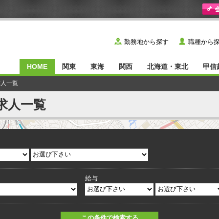
y
˙
勤務地から探す
職種から
HOME
関東
東海
関西
北海道・東北
甲信
求人一覧
求人一覧
給与