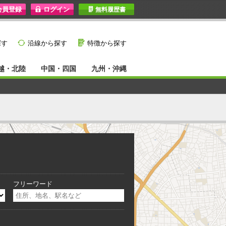
I
無料履歴書
}
G
探す
沿線から探す
特徴から探す
越・北陸
中国・四国
九州・沖縄
フリーワード