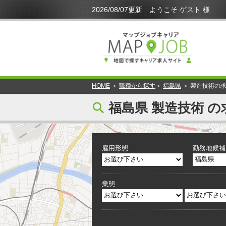
HOME
＞
職種から探す
＞
福島県
＞ 製造技術の
[
福島県 製造技術 の
雇用形態
勤務地候補
業態