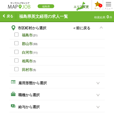
0
エリア変更
福島県
キープ
メニュー
戻る
福島県英文経理の求人一覧
0
検索結果:
件
市区町村から選択
＜前に戻る
福島市
(21)
郡山市
(33)
白河市
(11)
相馬市
(5)
田村市
(5)
伊達市
(0)
雇用形態から選択
本宮市
(8)
職種から選択
いわき市
(19)
須賀川市
(14)
給与から選択
喜多方市
(3)