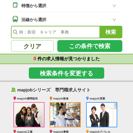
特徴から選択
二本松市
(8)
南相馬市
沿線から選択
(2)
会津若松市
(7)
福島県その他
(41)
この条件で検索
クリア
0
件の求人情報が見つかりました
検索条件を変更する
‰
mapjobシリーズ 専門職求人サイト
mapjob携帯販売
mapjob飲食
mapjob営業
mapjob工場
mapjob事務
mapjobアパレル