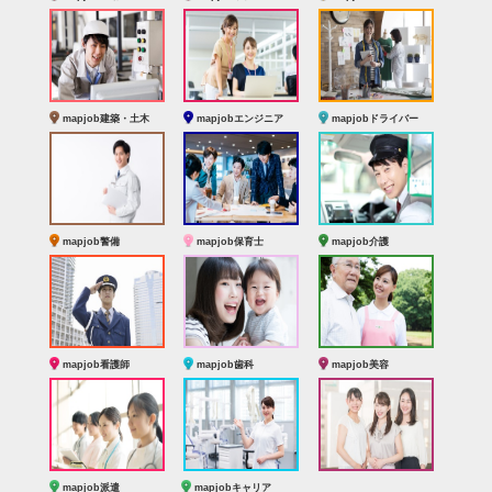
mapjob建築・土木
mapjobエンジニア
mapjobドライバー
mapjob警備
mapjob保育士
mapjob介護
mapjob看護師
mapjob歯科
mapjob美容
mapjob派遣
mapjobキャリア